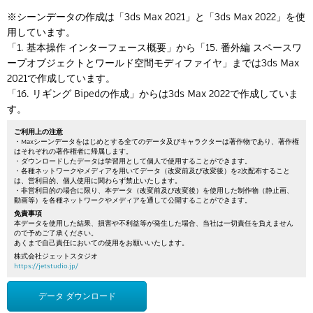
※シーンデータの作成は「3ds Max 2021」と「3ds Max 2022」を使
用しています。
「1. 基本操作 インターフェース概要」から「15. 番外編 スペースワ
ープオブジェクトとワールド空間モディファイヤ」までは3ds Max
2021で作成しています。
「16. リギング Bipedの作成」からは3ds Max 2022で作成していま
す。
ご利用上の注意
・Maxシーンデータをはじめとする全てのデータ及びキャラクターは著作物であり、著作権
はそれぞれの著作権者に帰属します。
・ダウンロードしたデータは学習用として個人で使用することができます。
・各種ネットワークやメディアを用いてデータ（改変前及び改変後）を2次配布すること
は、営利目的、個人使用に関わらず禁止いたします。
・非営利目的の場合に限り、本データ（改変前及び改変後）を使用した制作物（静止画、
動画等）を各種ネットワークやメディアを通して公開することができます。
免責事項
本データを使用した結果、損害や不利益等が発生した場合、当社は一切責任を負えません
ので予めご了承ください。
あくまで自己責任においての使用をお願いいたします。
株式会社ジェットスタジオ
https://jetstudio.jp/
データ ダウンロード