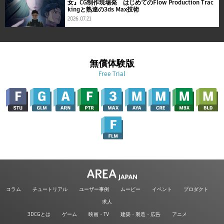
女』CG制作現場発 はじめてのFlow Production Trac
kingと熟達の3ds Max技術
2026.07.21
無償体験版
Free Trial
コラム
チュートリアル
ユーザー事例
ムービー
イベント
プロダクト
求人
3DCGとは
ゲーム
映画・TV
建築・製造・広告
アニメ