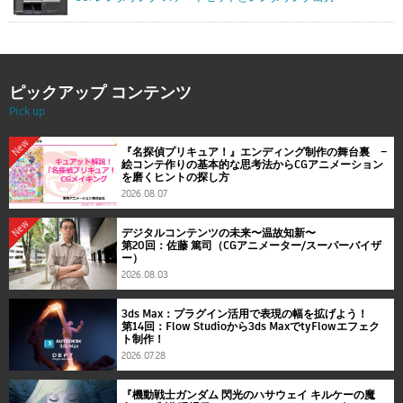
ピックアップ コンテンツ
Pick up
New
『名探偵プリキュア！』エンディング制作の舞台裏 ―
絵コンテ作りの基本的な思考法からCGアニメーション
を磨くヒントの探し方
2026.08.07
New
デジタルコンテンツの未来〜温故知新〜
第20回：佐藤 篤司（CGアニメーター/スーパーバイザ
ー）
2026.08.03
3ds Max：プラグイン活用で表現の幅を拡げよう！
第14回：Flow Studioから3ds MaxでtyFlowエフェク
ト制作！
2026.07.28
『機動戦士ガンダム 閃光のハサウェイ キルケーの魔