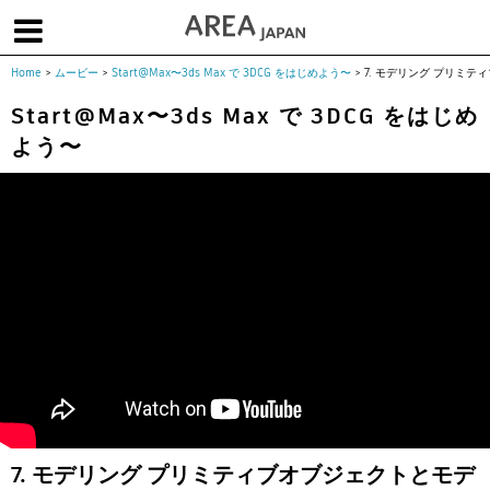
Home
>
ムービー
>
Start@Max〜3ds Max で 3DCG をはじめよう〜
>
7. モデリング プリミ
体験版で始める
学生向け無償版
ソフトを購入
Start@Max〜3ds Max で 3DCG をはじめ
よう〜
|
|
|
About us
フォーラム
お問合せ
メールマガジン
コラム
チュートリアル
ユーザー事例
Columns
Tutorials
User Stories
ムービー
イベント
プロダクト
Movies
Events
Products
求人
Jobs
注目のキーワード
インディー版
3DCGとは
ゲーム開発
建築・製造
アニメ
教育機関・学生
Flow Production Tracking（旧ShotGrid）
7. モデリング プリミティブオブジェクトとモデ