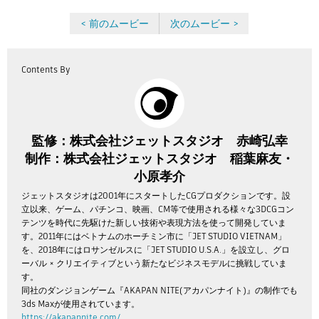
< 前のムービー
次のムービー >
Contents By
監修：株式会社ジェットスタジオ 赤崎弘幸
制作：株式会社ジェットスタジオ 稲葉麻友・
小原孝介
ジェットスタジオは2001年にスタートしたCGプロダクションです。設
立以来、ゲーム、パチンコ、映画、CM等で使用される様々な3DCGコン
テンツを時代に先駆けた新しい技術や表現方法を使って開発していま
す。2011年にはベトナムのホーチミン市に「JET STUDIO VIETNAM」
を、2018年にはロサンゼルスに「JET STUDIO U.S.A.」を設立し、グロ
ーバル × クリエイティブという新たなビジネスモデルに挑戦していま
す。
同社のダンジョンゲーム『AKAPAN NITE(アカパンナイト)』の制作でも
3ds Maxが使用されています。
https://akapannite.com/