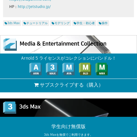
HP：
http://jetstudio.jp/
3ds Max
チュートリアル
モデリング
学生・初心者
操作
Arnold 5 ライセンスがコレクションにバンドル！
サブスクライブする
（購入）
学生向け無償版
3ds Maxを無償でご利用できます。