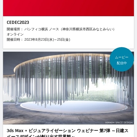
CEDEC2023
開催場所： パシフィコ横浜 ノース（神奈川県横浜市西区みなとみらい）
オンライン
開催日時： 2023年8月23日(水)～25日(金)
ムービー
配信中
3ds Max × ビジュアライゼーション ウェビナー 第7弾 ～日建ス
ペースデザインが創り出す世界観～