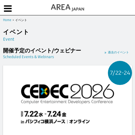
Home
>
イベント
体験版で始める
学生向け無償版
ソフトを購入
イベント
Event
|
|
|
About us
フォーラム
お問合せ
メールマガジン
開催予定のイベント/ウェビナー
コラム
チュートリアル
ユーザー事例
過去のイベント
Scheduled Events & Webinars
Columns
Tutorials
User Stories
ムービー
イベント
プロダクト
7/22-24
Movies
Events
Products
求人
Jobs
注目のキーワード
インディー版
3DCGとは
ゲーム開発
建築・製造
アニメ
教育機関・学生
Flow Production Tracking（旧ShotGrid）