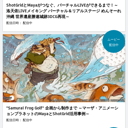
ShotGridとMayaがつなぐ、バーチャルLIVEができるまで！～
洛天依LIVEメイキング バーチャル＆リアルステージ めんそーれ
沖縄 世界遺産勝連城跡3DCG再現～
配信日時： 配信中
ムービー
配信中
"Samurai Frog Golf" 企画から制作まで ～マーザ・アニメーシ
ョンプラネットのMayaとShotGrid活用事例～
配信日時： 配信中