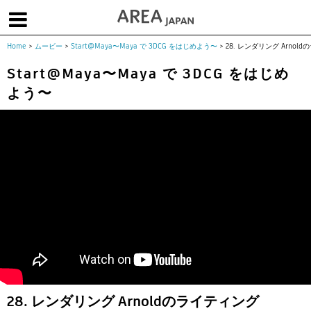
Home
>
ムービー
>
Start@Maya〜Maya で 3DCG をはじめよう〜
>
28. レンダリング Arnol
体験版で始める
学生向け無償版
ソフトを購入
Start@Maya〜Maya で 3DCG をはじめ
よう〜
|
|
|
About us
フォーラム
お問合せ
メールマガジン
コラム
チュートリアル
ユーザー事例
Columns
Tutorials
User Stories
ムービー
イベント
プロダクト
Movies
Events
Products
求人
Jobs
注目のキーワード
インディー版
3DCGとは
ゲーム開発
建築・製造
アニメ
教育機関・学生
Flow Production Tracking（旧ShotGrid）
28. レンダリング Arnoldのライティング