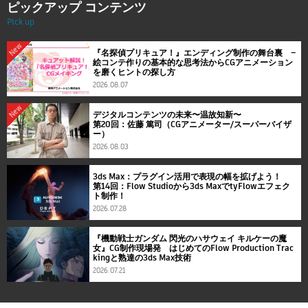
ピックアップ コンテンツ
Pick up
New
『名探偵プリキュア！』エンディング制作の舞台裏 ―
絵コンテ作りの基本的な思考法からCGアニメーション
を磨くヒントの探し方
2026.08.07
New
デジタルコンテンツの未来〜温故知新〜
第20回：佐藤 篤司（CGアニメーター/スーパーバイザ
ー）
2026.08.03
3ds Max：プラグイン活用で表現の幅を拡げよう！
第14回：Flow Studioから3ds MaxでtyFlowエフェク
ト制作！
2026.07.28
『機動戦士ガンダム 閃光のハサウェイ キルケーの魔
女』CG制作現場発 はじめてのFlow Production Trac
kingと熟達の3ds Max技術
2026.07.21