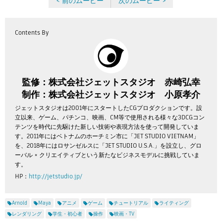
< 前のムービー
次のムービー >
Contents By
監修：株式会社ジェットスタジオ 赤崎弘幸
制作：株式会社ジェットスタジオ 小原孝介
ジェットスタジオは2001年にスタートしたCGプロダクションです。設
立以来、ゲーム、パチンコ、映画、CM等で使用される様々な3DCGコン
テンツを時代に先駆けた新しい技術や表現方法を使って開発していま
す。2011年にはベトナムのホーチミン市に「JET STUDIO VIETNAM」
を、2018年にはロサンゼルスに「JET STUDIO U.S.A.」を設立し、グロ
ーバル × クリエイティブという新たなビジネスモデルに挑戦していま
す。
HP：
http://jetstudio.jp/
Arnold
Maya
アニメ
ゲーム
チュートリアル
ライティング
レンダリング
学生・初心者
操作
映画・TV