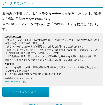
データダウンロード
動画内で使用しているキャラクターデータを配布いたします。皆様
の学習の手助けとなれば幸いです。
※Mayaシーンデータの作成には「Maya 2020」を使用しておりま
す。
ご利用上の注意
・Mayaシーンデータをはじめとする全てのデータ及びキャラクターは著作物であり、著作
権はそれぞれの著作権者に帰属します。
・ダウンロードしたデータは学習用として個人で使用することができます。
・各種ネットワークやメディアを用いてデータ（改変前及び改変後）を2次配布すること
は、営利目的、個人使用に関わらず禁止いたします。
・非営利目的の場合に限り、本データ（改変前及び改変後）を使用した制作物（静止画、
動画等）を各種ネットワークやメディアを通して公開することができます。
免責事項
本データを使用した結果、損害や不利益等が発生した場合、当社は一切責任を負えません
ので予めご了承ください。
あくまで自己責任においての使用をお願いいたします。
株式会社ジェットスタジオ
https://jetstudio.jp/
データ ダウンロード