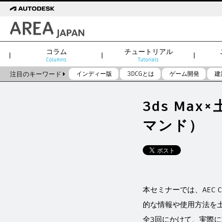
コラム
チュートリアル
Columns
Tutorials
注目のキーワード
インディー版
3DCGとは
ゲーム開発
建
3ds M
マンド）
本セミナーでは、AEC C
的な情報や使用方法を
全3回にかけて、実際に動