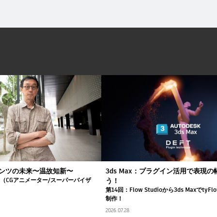
ンツの未来〜温故知新〜
3ds Max：プラグイン活用で表現
司（CGアニメーター/スーパーバイザ
う！
第14回：Flow Studioから3ds Maxでty
制作！
2026.07.28