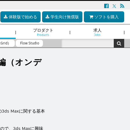
体験版で始める
学生向け無償版
ソフトを購入
プロダクト
求人
Products
Jobs
tGrid）
Flow Studio
グ編（オンデ
3ds Maxに関する基本
で、3ds Maxに興味