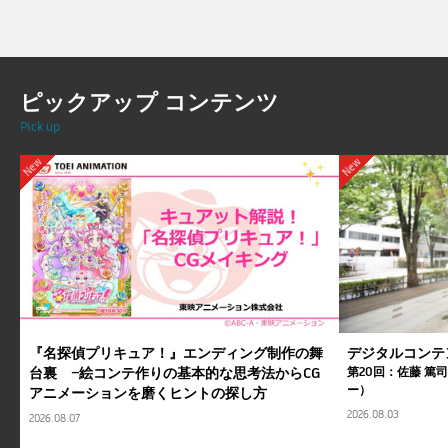
ピックアップ コンテンツ
Pick up
New
New
『名探偵プリキュア！』エンディング制作の舞
デジタルコンテ
台裏 ―絵コンテ作りの基本的な思考法からCG
第20回：佐藤 篤
ー）
アニメーションを磨くヒントの探し方
2026.08.03
2026.08.07