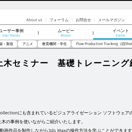
|
|
|
About us
フォーラム
お問合せ
メールマガジン
ユーザー事例
ムービー
イベント
User Stories
Movies
Events
築・製造
アニメ
教育機関・学生
Flow Production Tracking（旧Sho
ax×土木セミナー 基礎トレーニン
ollectionにも含まれているビジュアライゼーション ソフトウェアの
土木の事例を使いながらご紹介いたします。
画作品を制作しながら3ds Maxの操作方法を学ぶことができますの