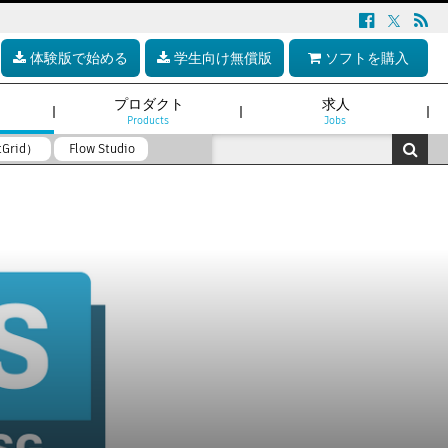
体験版で始める
学生向け無償版
ソフトを購入
プロダクト
求人
Products
Jobs
tGrid）
Flow Studio