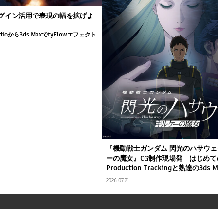
プラグイン活用で表現の幅を拡げよ
udioから3ds MaxでtyFlowエフェクト
『機動戦士ガンダム 閃光のハサウェ
ーの魔女』CG制作現場発 はじめての
Production Trackingと熟達の3ds
2026.07.21