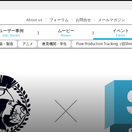
|
|
|
About us
フォーラム
お問合せ
メールマガジン
ユーザー事例
ムービー
イベント
User Stories
Movies
Events
築・製造
アニメ
教育機関・学生
Flow Production Tracking（旧Sho