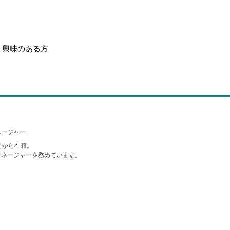
、興味のある方
ネージャー
げ時から在籍。
マネージャーを務めています。