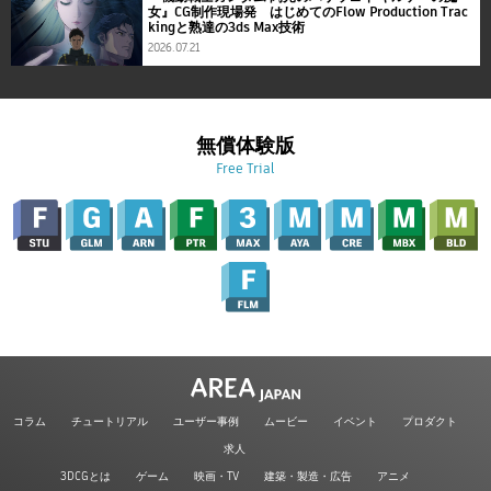
女』CG制作現場発 はじめてのFlow Production Trac
kingと熟達の3ds Max技術
2026.07.21
無償体験版
Free Trial
コラム
チュートリアル
ユーザー事例
ムービー
イベント
プロダクト
求人
3DCGとは
ゲーム
映画・TV
建築・製造・広告
アニメ