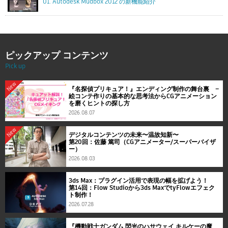
01. Autodesk Mudbox 2012 の新機能紹介
ピックアップ コンテンツ
Pick up
New
『名探偵プリキュア！』エンディング制作の舞台裏 ―
絵コンテ作りの基本的な思考法からCGアニメーション
を磨くヒントの探し方
2026.08.07
New
デジタルコンテンツの未来〜温故知新〜
第20回：佐藤 篤司（CGアニメーター/スーパーバイザ
ー）
2026.08.03
3ds Max：プラグイン活用で表現の幅を拡げよう！
第14回：Flow Studioから3ds MaxでtyFlowエフェク
ト制作！
2026.07.28
『機動戦士ガンダム 閃光のハサウェイ キルケーの魔