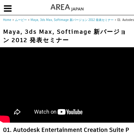
Home
>
ムービー
>
Maya, 3ds Max, Softimage 新バージョン 2012 発表セミナー
>
01. Autode
体験版で始める
学生向け無償版
ソフトを購入
Maya, 3ds Max, Softimage 新バージョ
ン 2012 発表セミナー
|
|
|
About us
フォーラム
お問合せ
メールマガジン
コラム
チュートリアル
ユーザー事例
Columns
Tutorials
User Stories
ムービー
イベント
プロダクト
Movies
Events
Products
求人
Jobs
注目のキーワード
インディー版
3DCGとは
ゲーム開発
建築・製造
アニメ
教育機関・学生
Flow Production Tracking（旧ShotGrid）
01. Autodesk Entertainment Creation Suite P