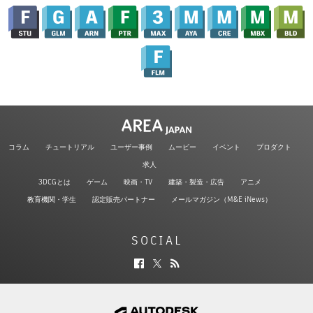
コラム
チュートリアル
ユーザー事例
ムービー
イベント
プロダクト
求人
3DCGとは
ゲーム
映画・TV
建築・製造・広告
アニメ
教育機関・学生
認定販売パートナー
メールマガジン（M&E iNews）
SOCIAL