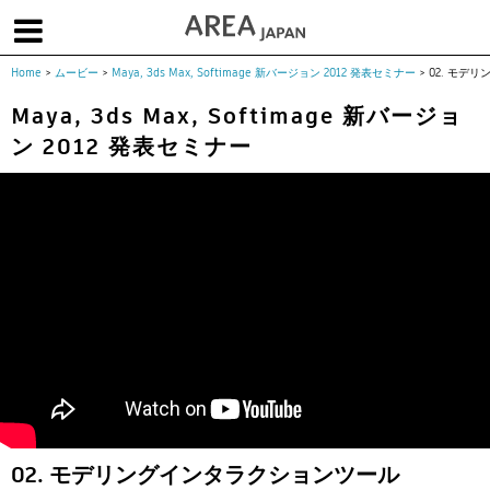
Home
>
ムービー
>
Maya, 3ds Max, Softimage 新バージョン 2012 発表セミナー
>
02. モデ
体験版で始める
学生向け無償版
ソフトを購入
Maya, 3ds Max, Softimage 新バージョ
ン 2012 発表セミナー
|
|
|
About us
フォーラム
お問合せ
メールマガジン
コラム
チュートリアル
ユーザー事例
Columns
Tutorials
User Stories
ムービー
イベント
プロダクト
Movies
Events
Products
求人
Jobs
注目のキーワード
インディー版
3DCGとは
ゲーム開発
建築・製造
アニメ
教育機関・学生
Flow Production Tracking（旧ShotGrid）
02. モデリングインタラクションツール