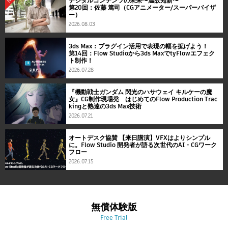
デジタルコンテンツの未来〜温故知新〜
第20回：佐藤 篤司（CGアニメーター/スーパーバイザ
ー）
2026.08.03
3ds Max：プラグイン活用で表現の幅を拡げよう！
第14回：Flow Studioから3ds MaxでtyFlowエフェク
ト制作！
2026.07.28
『機動戦士ガンダム 閃光のハサウェイ キルケーの魔
女』CG制作現場発 はじめてのFlow Production Trac
kingと熟達の3ds Max技術
2026.07.21
オートデスク協賛 【来日講演】VFXはよりシンプル
に。Flow Studio 開発者が語る次世代のAI・CGワーク
フロー
2026.07.15
無償体験版
Free Trial