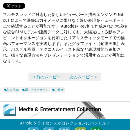
Flow Studio
マルチスレッドに対応した新しいビューポート描画エンジンの Nitr
ous によって最終出力イメージに限りなく近い表現をビューポート
上で確認することが可能です。 Autodesk Revit で作成された大規模
な統合BIMモデルの建築データに対しても、太陽光による影やアン
ビエントオクルージョンを付加したリアリスティックモードでの描
画パフォーマンスを実現します。またグラファイト（鉛筆画風）表
示、パステル画風、テクニカルイラスト風など表現機能も追加さ
れ、様々な表現方法をプレゼンテーションで活用することが可能に
なります。
< 前のムービー
次のムービー >
3ds Max
UI・ビューポート
中級者
Arnold 5 ライセンスがコレクションにバンドル！