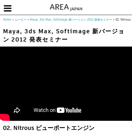
Home
>
ムービー
>
Maya, 3ds Max, Softimage 新バージョン 2012 発表セミナー
>
02. Nit
体験版で始める
学生向け無償版
ソフトを購入
Maya, 3ds Max, Softimage 新バージョ
ン 2012 発表セミナー
|
|
|
About us
フォーラム
お問合せ
メールマガジン
コラム
チュートリアル
ユーザー事例
Columns
Tutorials
User Stories
ムービー
イベント
プロダクト
Movies
Events
Products
求人
Jobs
注目のキーワード
インディー版
3DCGとは
ゲーム開発
建築・製造
アニメ
教育機関・学生
Flow Production Tracking（旧ShotGrid）
02. Nitrous ビューポートエンジン