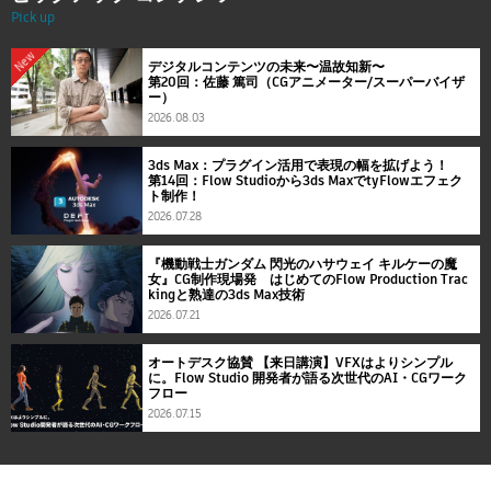
Pick up
New
デジタルコンテンツの未来〜温故知新〜
第20回：佐藤 篤司（CGアニメーター/スーパーバイザ
ー）
2026.08.03
3ds Max：プラグイン活用で表現の幅を拡げよう！
第14回：Flow Studioから3ds MaxでtyFlowエフェク
ト制作！
2026.07.28
『機動戦士ガンダム 閃光のハサウェイ キルケーの魔
女』CG制作現場発 はじめてのFlow Production Trac
kingと熟達の3ds Max技術
2026.07.21
オートデスク協賛 【来日講演】VFXはよりシンプル
に。Flow Studio 開発者が語る次世代のAI・CGワーク
フロー
2026.07.15