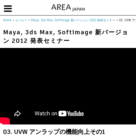
Home
>
ムービー
>
Maya, 3ds Max, Softimage 新バージョン 2012 発表セミナー
>
03. UVW
体験版で始める
学生向け無償版
ソフトを購入
Maya, 3ds Max, Softimage 新バージョ
ン 2012 発表セミナー
|
|
|
About us
フォーラム
お問合せ
メールマガジン
コラム
チュートリアル
ユーザー事例
Columns
Tutorials
User Stories
ムービー
イベント
プロダクト
Movies
Events
Products
求人
Jobs
注目のキーワード
インディー版
3DCGとは
ゲーム開発
建築・製造
アニメ
教育機関・学生
Flow Production Tracking（旧ShotGrid）
03. UVW アンラップの機能向上その1