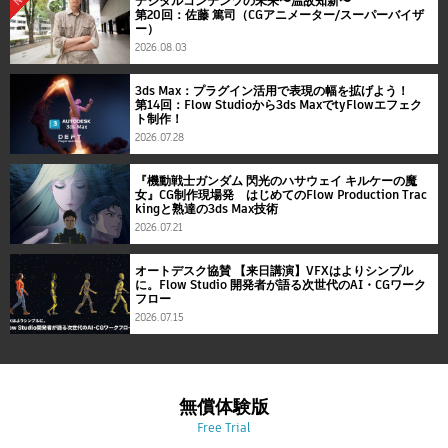
デジタルコンテンツの未来〜温故知新〜
第20回：佐藤 篤司（CGアニメーター/スーパーバイザ
ー）
2026.08.03
3ds Max：プラグイン活用で表現の幅を拡げよう！
第14回：Flow Studioから3ds MaxでtyFlowエフェク
ト制作！
2026.07.28
『機動戦士ガンダム 閃光のハサウェイ キルケーの魔
女』CG制作現場発 はじめてのFlow Production Trac
kingと熟達の3ds Max技術
2026.07.21
オートデスク協賛 【来日講演】VFXはよりシンプル
に。Flow Studio 開発者が語る次世代のAI・CGワーク
フロー
2026.07.15
無償体験版
Free Trial