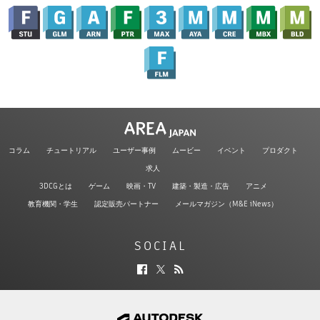
コラム
チュートリアル
ユーザー事例
ムービー
イベント
プロダクト
求人
3DCGとは
ゲーム
映画・TV
建築・製造・広告
アニメ
教育機関・学生
認定販売パートナー
メールマガジン（M&E iNews）
SOCIAL