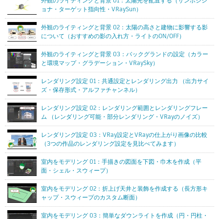
外観のライティングと背景 01：太陽光を配置する（サンポジシ
ョナ・ターゲット指向性・VRaySun）
外観のライティングと背景 02：太陽の高さと建物に影響する影
について（おすすめの影の入れ方・ライトのON/OFF）
外観のライティングと背景 03：バックグランドの設定（カラー
と環境マップ・グラデーション・VRaySky）
レンダリング設定 01：共通設定とレンダリング出力 （出力サイ
ズ・保存形式・アルファチャンネル）
レンダリング設定 02：レンダリング範囲とレンダリングフレー
ム （レンダリング可能・部分レンダリング・VRayのノイズ）
レンダリング設定 03：VRay設定とVRayの仕上がり画像の比較
（3つの作品のレンダリング設定を見比べてみます）
室内をモデリング 01：手描きの図面を下図・巾木を作成（平
面・シェル・スウィープ）
室内をモデリング 02：折上げ天井と装飾を作成する（長方形キ
ャップ・スウィープのカスタム断面）
室内をモデリング 03：簡単なダウンライトを作成（円・円柱・