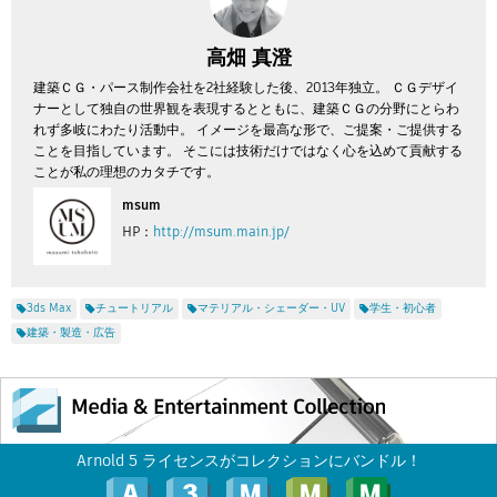
高畑 真澄
建築ＣＧ・パース制作会社を2社経験した後、2013年独立。 ＣＧデザイ
ナーとして独自の世界観を表現するとともに、建築ＣＧの分野にとらわ
れず多岐にわたり活動中。 イメージを最高な形で、ご提案・ご提供する
ことを目指しています。 そこには技術だけではなく心を込めて貢献する
ことが私の理想のカタチです。
msum
HP：
http://msum.main.jp/
3ds Max
チュートリアル
マテリアル・シェーダー・UV
学生・初心者
建築・製造・広告
Arnold 5 ライセンスがコレクションにバンドル！