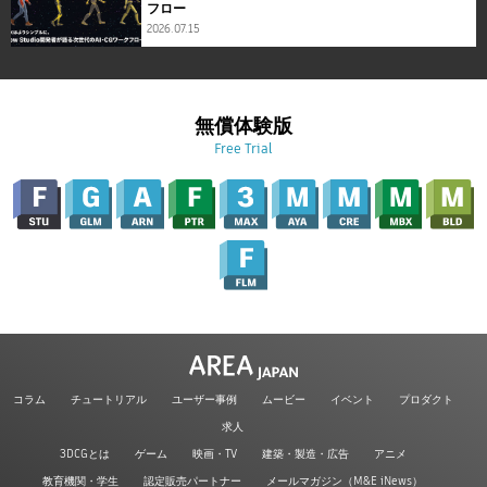
フロー
2026.07.15
無償体験版
Free Trial
コラム
チュートリアル
ユーザー事例
ムービー
イベント
プロダクト
求人
3DCGとは
ゲーム
映画・TV
建築・製造・広告
アニメ
教育機関・学生
認定販売パートナー
メールマガジン（M&E iNews）