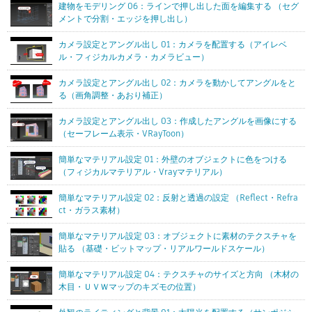
建物をモデリング 06：ラインで押し出した面を編集する （セグ
メントで分割・エッジを押し出し）
カメラ設定とアングル出し 01：カメラを配置する（アイレベ
ル・フィジカルカメラ・カメラビュー）
カメラ設定とアングル出し 02：カメラを動かしてアングルをと
る（画角調整・あおり補正）
カメラ設定とアングル出し 03：作成したアングルを画像にする
（セーフレーム表示・VRayToon）
簡単なマテリアル設定 01：外壁のオブジェクトに色をつける
（フィジカルマテリアル・Vrayマテリアル）
簡単なマテリアル設定 02：反射と透過の設定 （Reflect・Refra
ct・ガラス素材）
簡単なマテリアル設定 03：オブジェクトに素材のテクスチャを
貼る （基礎・ビットマップ・リアルワールドスケール）
簡単なマテリアル設定 04：テクスチャのサイズと方向 （木材の
木目・ＵＶＷマップのキズモの位置）