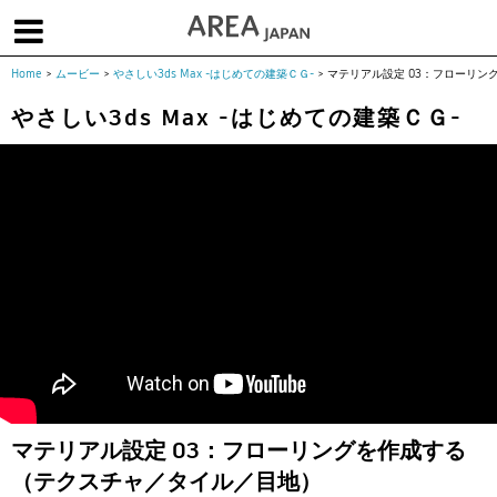
Home
>
ムービー
>
やさしい3ds Max -はじめての建築ＣＧ-
>
マテリアル設定 03：フローリン
体験版で始める
学生向け無償版
ソフトを購入
やさしい3ds Max -はじめての建築ＣＧ-
|
|
|
About us
フォーラム
お問合せ
メールマガジン
コラム
チュートリアル
ユーザー事例
Columns
Tutorials
User Stories
ムービー
イベント
プロダクト
Movies
Events
Products
求人
Jobs
注目のキーワード
インディー版
3DCGとは
ゲーム開発
建築・製造
アニメ
教育機関・学生
マテリアル設定 03：フローリングを作成する
Flow Production Tracking（旧ShotGrid）
（テクスチャ／タイル／目地）