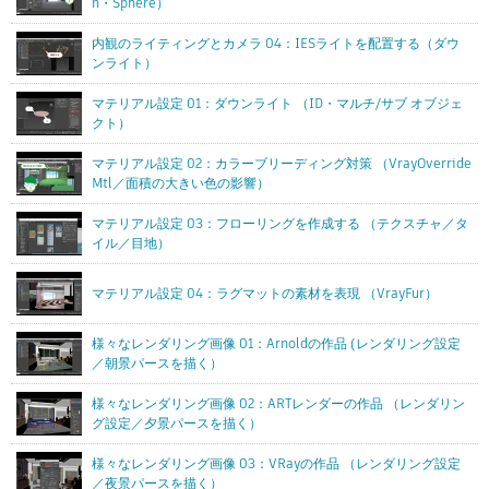
n・Sphere）
内観のライティングとカメラ 04：IESライトを配置する（ダウ
ンライト）
マテリアル設定 01：ダウンライト （ID・マルチ/サブ オブジェ
クト）
マテリアル設定 02：カラーブリーディング対策 （VrayOverride
Mtl／面積の大きい色の影響）
マテリアル設定 03：フローリングを作成する （テクスチャ／タ
イル／目地）
マテリアル設定 04：ラグマットの素材を表現 （VrayFur）
様々なレンダリング画像 01：Arnoldの作品 (レンダリング設定
／朝景パースを描く）
様々なレンダリング画像 02：ARTレンダーの作品 （レンダリン
グ設定／夕景パースを描く）
様々なレンダリング画像 03：VRayの作品 （レンダリング設定
／夜景パースを描く）