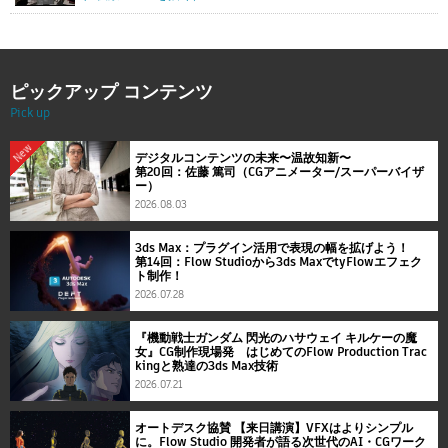
ピックアップ コンテンツ
Pick up
New
デジタルコンテンツの未来〜温故知新〜
第20回：佐藤 篤司（CGアニメーター/スーパーバイザ
ー）
2026.08.03
3ds Max：プラグイン活用で表現の幅を拡げよう！
第14回：Flow Studioから3ds MaxでtyFlowエフェク
ト制作！
2026.07.28
『機動戦士ガンダム 閃光のハサウェイ キルケーの魔
女』CG制作現場発 はじめてのFlow Production Trac
kingと熟達の3ds Max技術
2026.07.21
オートデスク協賛 【来日講演】VFXはよりシンプル
に。Flow Studio 開発者が語る次世代のAI・CGワーク