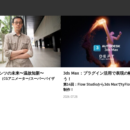
ンツの未来〜温故知新〜
3ds Max：プラグイン活用で表現
司（CGアニメーター/スーパーバイザ
う！
第14回：Flow Studioから3ds Maxでty
制作！
2026.07.28