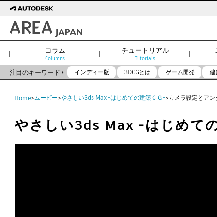
コラム
チュートリアル
Columns
Tutorials
注目のキーワード
インディー版
3DCGとは
ゲーム開発
建
ムービー
やさしい3ds Max -はじめての建築ＣＧ-
カメラ設定とアン
Home
>
>
>
やさしい3ds Max -はじめて