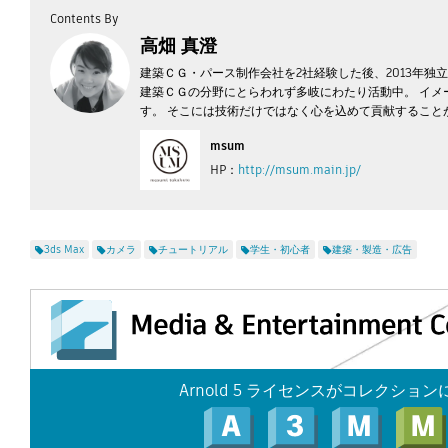
Contents By
高畑 真澄
建築ＣＧ・パース制作会社を2社経験した後、2013年独
建築ＣＧの分野にとらわれず多岐にわたり活動中。 イメ
す。 そこには技術だけではなく心を込めて貢献すること
msum
HP：
http://msum.main.jp/
3ds Max
カメラ
チュートリアル
学生・初心者
建築・製造・広告
Arnold 5 ライセンスがコレクショ