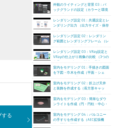
のON/OFF）
外観のライティングと背景 03：バ
ックグランドの設定（カラーと環境
マップ・グラデーション・
VRaySky）
レンダリング設定 01：共通設定とレ
ンダリング出力 （出力サイズ・保存
形式・アルファチャンネル）
レンダリング設定 02：レンダリン
グ範囲とレンダリングフレーム （レ
ンダリング可能・部分レンダリン
グ・VRayのノイズ）
レンダリング設定 03：VRay設定と
VRayの仕上がり画像の比較 （3つの
作品のレンダリング設定を見比べて
みます）
室内をモデリング 01：手描きの図面
を下図・巾木を作成（平面・シェ
ル・スウィープ）
室内をモデリング 02：折上げ天井
と装飾を作成する（長方形キャッ
プ・スウィープのカスタム断面）
室内をモデリング 03：簡単なダウ
ンライトを作成（円・円柱・中心・
エッジ）
ブする
室内をモデリング 04：バルコニー
の手すりを作成する（AEC拡張機
能・配列・間隔ツール）