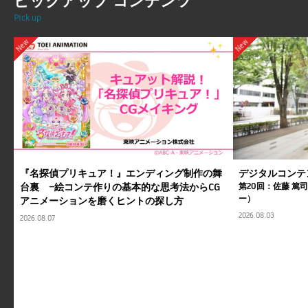
ピックアップ コンテンツ
Pick up
New
New
『名探偵プリキュア！』エンディング制作の舞
デジタルコンテ
台裏 ―絵コンテ作りの基本的な思考法からCG
第20回：佐藤 篤
ー）
アニメーションを磨くヒントの探し方
2026.08.03
2026.08.07