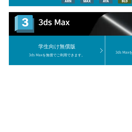
学生向け無償版
3ds M
3ds Maxを無償でご利用できます。