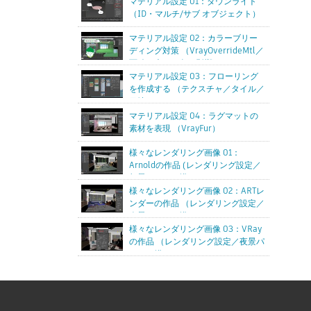
マテリアル設定 01：ダウンライト
（ID・マルチ/サブ オブジェクト）
マテリアル設定 02：カラーブリー
ディング対策 （VrayOverrideMtl／
面積の大きい色の影響）
マテリアル設定 03：フローリング
を作成する （テクスチャ／タイル／
目地）
マテリアル設定 04：ラグマットの
素材を表現 （VrayFur）
様々なレンダリング画像 01：
Arnoldの作品 (レンダリング設定／
朝景パースを描く）
様々なレンダリング画像 02：ARTレ
ンダーの作品 （レンダリング設定／
夕景パースを描く）
様々なレンダリング画像 03：VRay
の作品 （レンダリング設定／夜景パ
ースを描く）