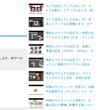
カルカメラ・カメラビュー）
カメラ設定とアングル出し 02：カ
メラを動かしてアングルをとる（画
角調整・あおり補正）
カメラ設定とアングル出し 03：作
成したアングルを画像にする（セー
フレーム表示・VRayToon）
簡単なマテリアル設定 01：外壁のオ
ブジェクトに色をつける （フィジカ
ルマテリアル・Vrayマテリアル）
簡単なマテリアル設定 02：反射と
透過の設定 （Reflect・Refract・ガ
ラス素材）
します。本データ
簡単なマテリアル設定 03：オブジ
ェクトに素材のテクスチャを貼る
（基礎・ビットマップ・リアルワー
ルドスケール）
簡単なマテリアル設定 04：テクス
チャのサイズと方向 （木材の木目・
ＵＶＷマップのキズモの位置）
外観のライティングと背景 01：太陽
光を配置する（サンポジショナ・タ
ーゲット指向性・VRaySun）
外観のライティングと背景 02：太
陽の高さと建物に影響する影につい
て（おすすめの影の入れ方・ライト