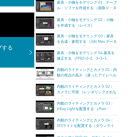
家具・小物をモデリング 01：テーブ
ル・ソファを作成する （面取り・タ
ーボスムーズ・メッシュスムーズ）
家具・小物をモデリング 02：小物
を作成する （レイズ）
家具・小物をモデリング 03：家具
を合成・参照する （3ds Max データ
ブする
の合成・外部参照シーン）
家具・小物をモデリング 04 家具を
修正する （FFD2×2×2、3×3×3、
4×4×4）
内観のライティングとカメラ 01：内
観の視点の高さ （座ったアイレベル
の高さ）
内観のライティングとカメラ 02：
カメラに可視 （レンダリングされな
い壁）
内観のライティングとカメラ 03：
VRay Lightを配置する （Plan・
Sphere）
内観のライティングとカメラ 04：
IESライトを配置する（ダウンライ
ト）