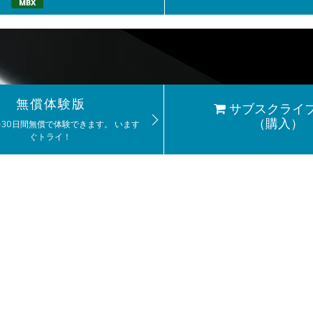
無償体験版
サブスクライ
（購入）
axを30日間無償で体験できます。 います
ぐトライ！