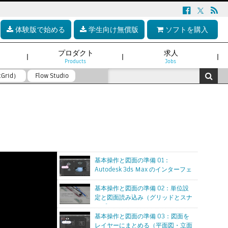
体験版で始める
学生向け無償版
ソフトを購入
プロダクト
求人
Products
Jobs
tGrid）
Flow Studio
基本操作と図面の準備 01：
Autodesk 3ds Ｍax のインターフェ
ース
基本操作と図面の準備 02：単位設
定と図面読み込み（グリッドとスナ
ップ）
基本操作と図面の準備 03：図面を
レイヤーにまとめる（平面図・立面