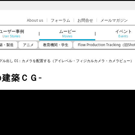
|
|
|
About us
フォーラム
お問合せ
メールマガジン
ユーザー事例
ムービー
イベント
User Stories
Movies
Events
築・製造
アニメ
教育機関・学生
Flow Production Tracking（旧Sho
グル出し 01：カメラを配置する（アイレベル・フィジカルカメラ・カメラビュー）
の建築ＣＧ-