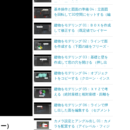
図で下図の準備）
基本操作と図面の準備 04：立面図
を回転して3D空間にセットする（編
集可能スプライン・アタッチとデタ
ッチ）
建物をモデリング 01：ＢＯＸを作成
して修正する （既定値でレイヤー
別・編集可能ポリゴン）
建物をモデリング 02：ラインで面
を作成する（下図の線をフリーズ・
編集可能メッシュ）
建物をモデリング 03：基礎と壁を
作成して窓の穴を開ける （押し出
し・合成オブジェクト・ブール演
算）
建物をモデリング 04：オブジェク
トをコピーする（クローン・インス
タンス・グループ）
建物をモデリング 05：ＸＹＺで考
える（絶対座標と相対座標・距離を
測る）
建物をモデリング 06：ラインで押
し出した面を編集する （セグメント
で分割・エッジを押し出し）
カメラ設定とアングル出し 01：カメ
ュー）
ラを配置する（アイレベル・フィジ