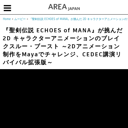
Home
>
ムービー
>
『聖剣伝説 ECHOES of MANA』が挑んだ 2D キャラクターアニメーシ
体験版で始める
学生向け無償版
ソフトを購入
『聖剣伝説 ECHOES of MANA』が挑んだ
2D キャラクターアニメーションのブレイ
|
|
|
About us
フォーラム
お問合せ
メールマガジン
クスルー・ブースト ～2Dアニメーション
コラム
チュートリアル
ユーザー事例
制作をMayaでチャレンジ、CEDEC講演リ
Columns
Tutorials
User Stories
バイバル拡張版～
ムービー
イベント
プロダクト
Movies
Events
Products
求人
Jobs
注目のキーワード
インディー版
3DCGとは
ゲーム開発
建築・製造
アニメ
教育機関・学生
Flow Production Tracking（旧ShotGrid）