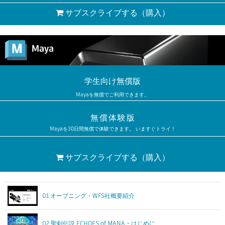
サブスクライブする
（購入）
学生向け無償版
Mayaを無償でご利用できます。
無償体験版
Mayaを30日間無償で体験できます。 いますぐトライ！
サブスクライブする
（購入）
01 オープニング・WFS社概要紹介
02 聖剣伝説 ECHOES of MANA・はじめに