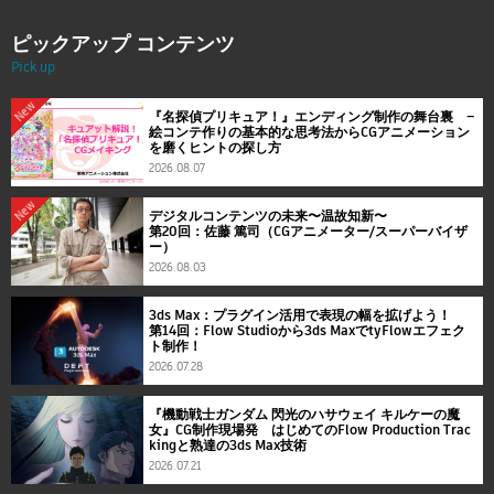
ピックアップ コンテンツ
Pick up
New
『名探偵プリキュア！』エンディング制作の舞台裏 ―
絵コンテ作りの基本的な思考法からCGアニメーション
を磨くヒントの探し方
2026.08.07
New
デジタルコンテンツの未来〜温故知新〜
第20回：佐藤 篤司（CGアニメーター/スーパーバイザ
ー）
2026.08.03
3ds Max：プラグイン活用で表現の幅を拡げよう！
第14回：Flow Studioから3ds MaxでtyFlowエフェク
ト制作！
2026.07.28
『機動戦士ガンダム 閃光のハサウェイ キルケーの魔
女』CG制作現場発 はじめてのFlow Production Trac
kingと熟達の3ds Max技術
2026.07.21