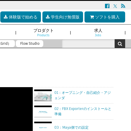
体験版で始める
学生向け無償版
ソフトを購入
プロダクト
求人
Products
Jobs
tGrid）
Flow Studio
01：オープニング・自己紹介・アジ
ェンダ
02：FBX Exporterのインストールと
準備
03：Maya側での設定