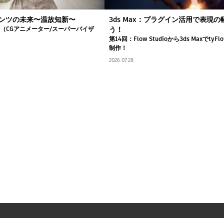
ンツの未来〜温故知新〜
3ds Max：プラグイン活用で表現
司（CGアニメーター/スーパーバイザ
う！
第14回：Flow Studioから3ds Maxでty
制作！
2026.07.28