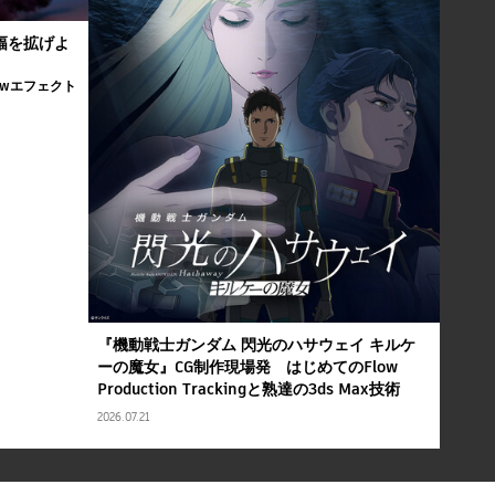
の幅を拡げよ
Flowエフェクト
『機動戦士ガンダム 閃光のハサウェイ キルケ
ーの魔女』CG制作現場発 はじめてのFlow
Production Trackingと熟達の3ds Max技術
2026.07.21