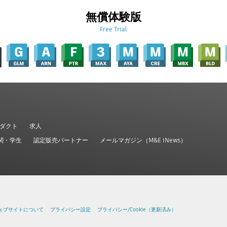
無償体験版
Free Trial
ダクト
求人
関・学生
認定販売パートナー
メールマガジン（M&E iNews）
ェブサイトについて
プライバシー設定
プライバシー/Cookie（更新済み）