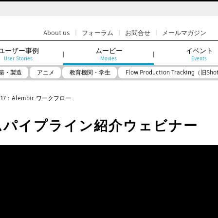
|
|
|
About us
フォーラム
お問合せ
メールマガジン
ユーザー事例
ムービー
イベント
User Stories
Movies
Events
築・製造
アニメ
教育機関・学生
Flow Production Tracking（旧Sho
17：Alembic ワークフロー
>
最新ゲームパイプライン紹介ウェビナー