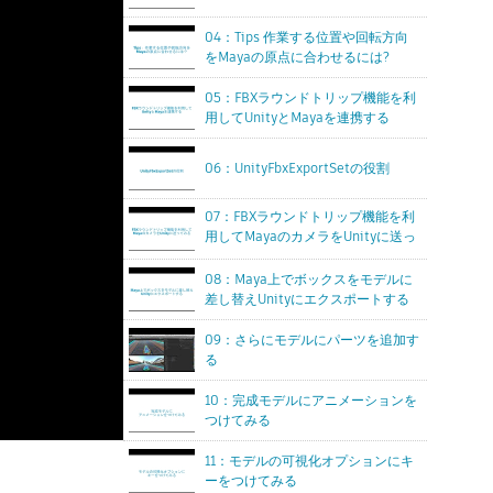
04：Tips 作業する位置や回転方向
をMayaの原点に合わせるには?
05：FBXラウンドトリップ機能を利
用してUnityとMayaを連携する
06：UnityFbxExportSetの役割
07：FBXラウンドトリップ機能を利
用してMayaのカメラをUnityに送っ
てみる
08：Maya上でボックスをモデルに
差し替えUnityにエクスポートする
09：さらにモデルにパーツを追加す
る
10：完成モデルにアニメーションを
つけてみる
11：モデルの可視化オプションにキ
ーをつけてみる