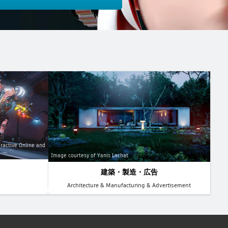
ractive Online and
Image courtesy of Yanis Lachat
建築・製造・広告
Architecture & Manufacturing & Advertisement