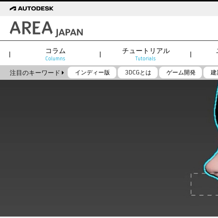
コラム
チュートリアル
Columns
Tutorials
注目のキーワード
インディー版
3DCGとは
ゲーム開発
建