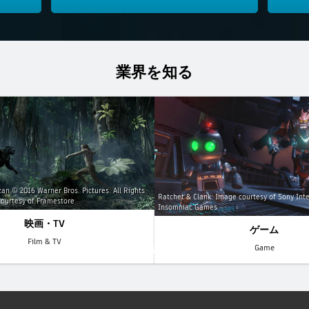
業界を知る
an © 2016 Warner Bros. Pictures. All Rights
Ratchet & Clank. Image courtesy of Sony Inte
ourtesy of Framestore
Insomniac Games
映画・TV
ゲーム
Film & TV
Game