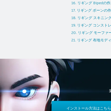
16. リギング Bipedの
17. リギング ボーンの
18. リギング スキニン
19. リギング コンスト
20. リギング モーフ
21. リギング 布地モ
インストール方法はこちら