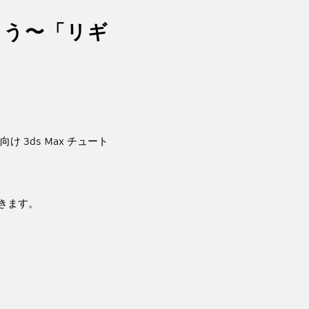
じめよう〜「リギ
け 3ds Max チュート
できます。