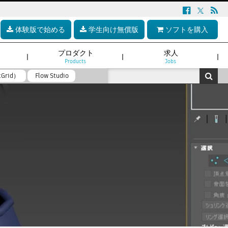
体験版で始める
学生向け無償版
ソフトを購入
プロダクト
求人
Products
Jobs
tGrid）
Flow Studio