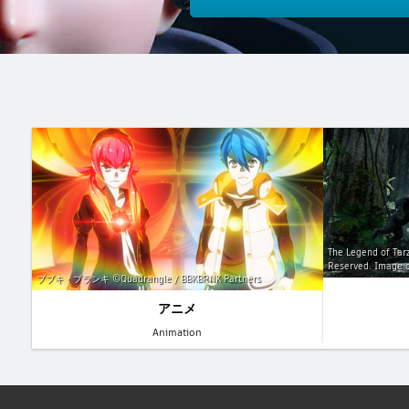
The Legend of Tarz
Reserved. Image c
ブブキ・ブランキ ©Quadrangle / BBKBRNK Partners
アニメ
Animation