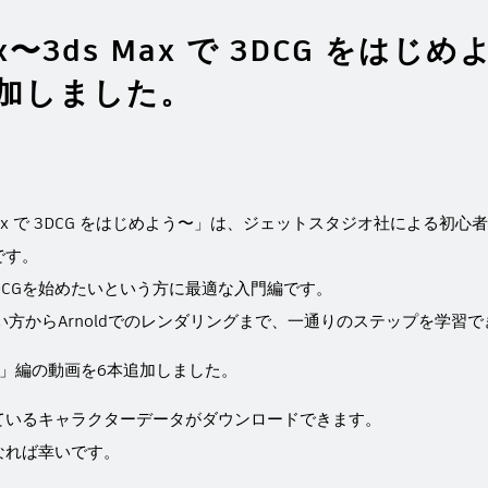
ax〜3ds Max で 3DCG をは
加しました。
s Max で 3DCG をはじめよう〜」は、ジェットスタジオ社による初心者向
です。
 で3DCGを始めたいという方に最適な入門編です。
な使い方からArnoldでのレンダリングまで、⼀通りのステップを学習
」編の動画を6本追加しました。
ているキャラクターデータがダウンロードできます。
なれば幸いです。