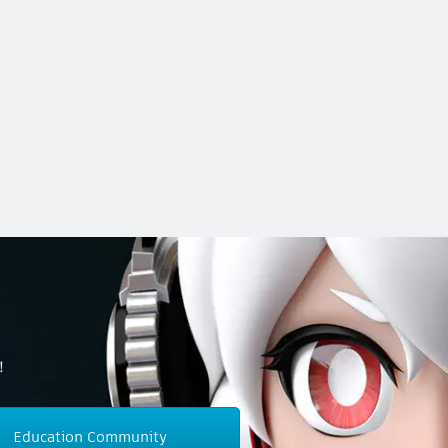
！
Education Community