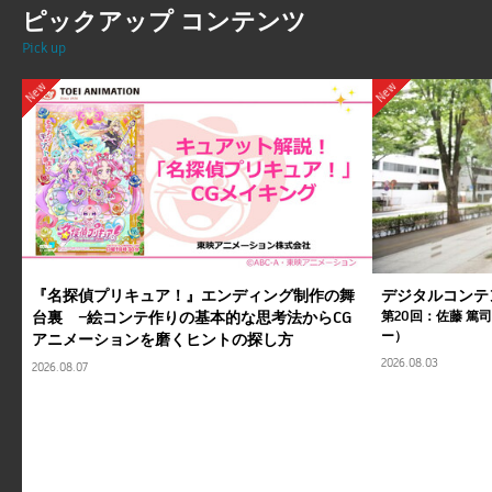
ピックアップ コンテンツ
Pick up
New
New
『名探偵プリキュア！』エンディング制作の舞
デジタルコンテ
台裏 ―絵コンテ作りの基本的な思考法からCG
第20回：佐藤 篤
ー）
アニメーションを磨くヒントの探し方
2026.08.03
2026.08.07