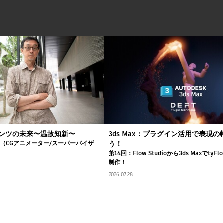
ンツの未来〜温故知新〜
3ds Max：プラグイン活用で表現
司（CGアニメーター/スーパーバイザ
う！
第14回：Flow Studioから3ds Maxでty
制作！
2026.07.28