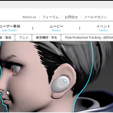
|
|
|
About us
フォーラム
お問合せ
メールマガジン
ユーザー事例
ムービー
イベント
User Stories
Movies
Events
築・製造
アニメ
教育機関・学生
Flow Production Tracking（旧Sho