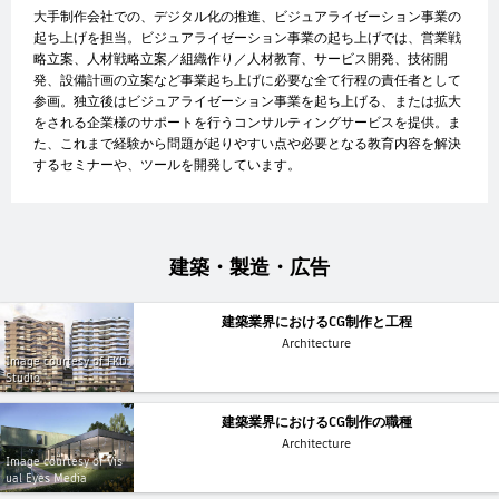
大手制作会社での、デジタル化の推進、ビジュアライゼーション事業の
起ち上げを担当。ビジュアライゼーション事業の起ち上げでは、営業戦
略立案、人材戦略立案／組織作り／人材教育、サービス開発、技術開
発、設備計画の立案など事業起ち上げに必要な全て行程の責任者として
参画。独立後はビジュアライゼーション事業を起ち上げる、または拡大
をされる企業様のサポートを行うコンサルティングサービスを提供。ま
た、これまで経験から問題が起りやすい点や必要となる教育内容を解決
するセミナーや、ツールを開発しています。
建築・製造・広告
建築業界におけるCG制作と工程
Architecture
Image courtesy of FKD
Studio
建築業界におけるCG制作の職種
Architecture
Image courtesy of Vis
ual Eyes Media