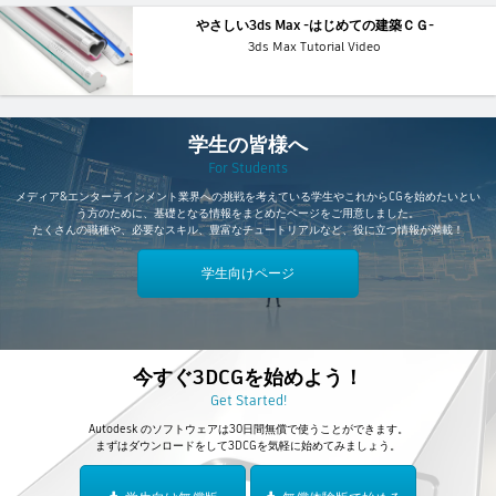
やさしい3ds Max -はじめての建築ＣＧ-
3ds Max Tutorial Video
学生の皆様へ
For Students
メディア&エンターテインメント業界への挑戦を考えている学生やこれからCGを始めたいとい
う方のために、基礎となる情報をまとめたページをご用意しました。
たくさんの職種や、必要なスキル、豊富なチュートリアルなど、役に立つ情報が満載！
学生向けページ
今すぐ3DCGを始めよう！
Get Started!
Autodesk のソフトウェアは30日間無償で使うことができます。
まずはダウンロードをして3DCGを気軽に始めてみましょう。