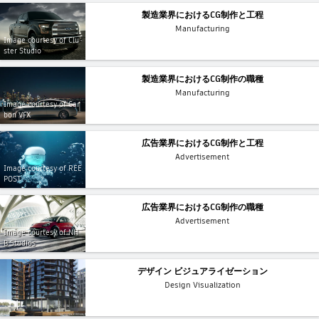
製造業界におけるCG制作と工程
Manufacturing
Image courtesy of Clu
ster Studio
製造業界におけるCG制作の職種
Manufacturing
Image courtesy of Car
bon VFX
広告業界におけるCG制作と工程
Advertisement
Image courtesy of REE
POST
広告業界におけるCG制作の職種
Advertisement
Image courtesy of NH
B Studios
デザイン ビジュアライゼーション
Design Visualization