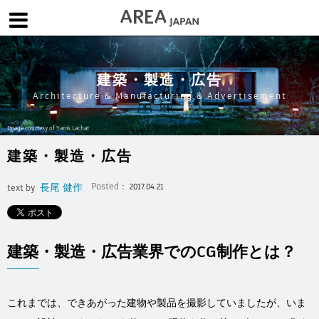
体験版で始める
学生向け無償版
ソフトを購入
建築・製造・広告
|
|
|
About us
フォーラム
お問合せ
メールマガジン
Architecture & Manufacturing & Advertisement
コラム
チュートリアル
ユーザー事例
Image courtesy of Yanis Lachat
Columns
Tutorials
User Stories
建築・製造・広告
ムービー
イベント
プロダクト
Movies
Events
Products
長尾 健作
Posted：
text by
2017.04.21
求人
Jobs
注目のキーワード
インディー版
建築・製造・広告業界でのCG制作とは？
3DCGとは
ゲーム開発
建築・製造
アニメ
教育機関・学生
Flow Production Tracking（旧ShotGrid）
これまでは、できあがった建物や製品を撮影していましたが、いま