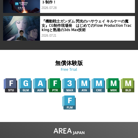
ト制作！
2026.07.28
『機動戦士ガンダム 閃光のハサウェイ キルケーの魔
女』CG制作現場発 はじめてのFlow Production Trac
kingと熟達の3ds Max技術
2026.07.21
無償体験版
Free Trial