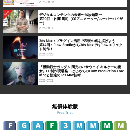
2026.08.07
New
デジタルコンテンツの未来〜温故知新〜
第20回：佐藤 篤司（CGアニメーター/スーパーバイザ
ー）
2026.08.03
3ds Max：プラグイン活用で表現の幅を拡げよう！
第14回：Flow Studioから3ds MaxでtyFlowエフェク
ト制作！
2026.07.28
『機動戦士ガンダム 閃光のハサウェイ キルケーの魔
女』CG制作現場発 はじめてのFlow Production Trac
kingと熟達の3ds Max技術
2026.07.21
無償体験版
Free Trial