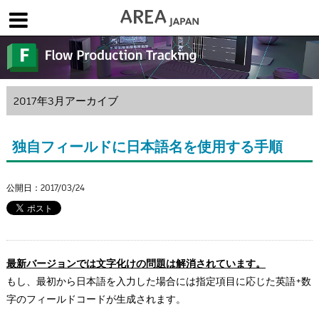
体験版で始める
学生向け無償版
ソフトを購入
|
|
|
About us
フォーラム
お問合せ
メールマガジン
2017年3月アーカイブ
コラム
チュートリアル
ユーザー事例
Columns
Tutorials
User Stories
独自フィールドに日本語名を使用する手順
ムービー
イベント
プロダクト
Movies
Events
Products
公開日：2017/03/24
求人
Jobs
注目のキーワード
インディー版
3DCGとは
ゲーム開発
建築・製造
最新バージョンでは文字化けの問題は解消されています。
アニメ
教育機関・学生
もし、最初から日本語を入力した場合には指定項目に応じた英語+数
字のフィールドコードが生成されます。
Flow Production Tracking（旧ShotGrid）