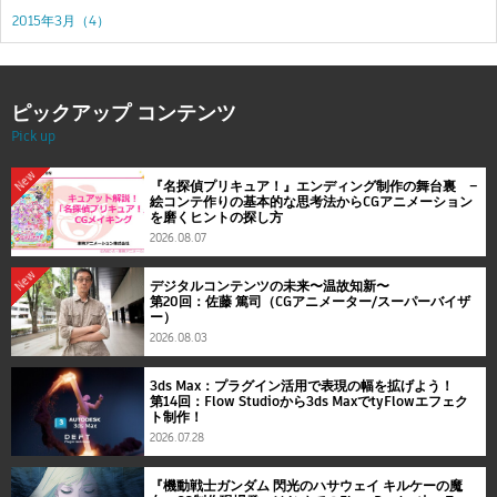
2015年3月（4）
ピックアップ コンテンツ
Pick up
New
『名探偵プリキュア！』エンディング制作の舞台裏 ―
絵コンテ作りの基本的な思考法からCGアニメーション
を磨くヒントの探し方
2026.08.07
New
デジタルコンテンツの未来〜温故知新〜
第20回：佐藤 篤司（CGアニメーター/スーパーバイザ
ー）
2026.08.03
3ds Max：プラグイン活用で表現の幅を拡げよう！
第14回：Flow Studioから3ds MaxでtyFlowエフェク
ト制作！
2026.07.28
『機動戦士ガンダム 閃光のハサウェイ キルケーの魔