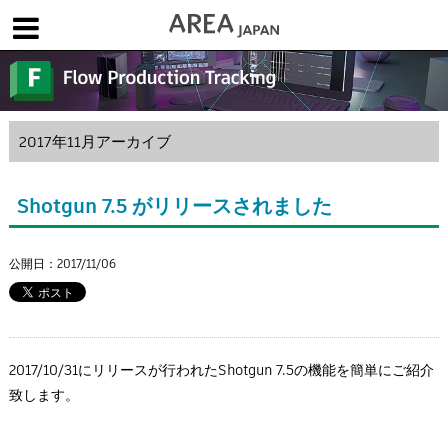
体験版で始める
学生向け無償版
ソフトを購入
|
|
|
About us
フォーラム
お問合せ
メールマガジン
2017年11月アーカイブ
コラム
チュートリアル
ユーザー事例
Columns
Tutorials
User Stories
Shotgun 7.5 がリリースされました
ムービー
イベント
プロダクト
Movies
Events
Products
公開日：2017/11/06
求人
Jobs
注目のキーワード
インディー版
3DCGとは
ゲーム開発
建築・製造
2017/10/31にリリースが行われたShotgun 7.5の機能を簡単にご紹介
アニメ
教育機関・学生
致します。
Flow Production Tracking（旧ShotGrid）