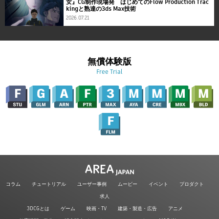
女』CG制作現場発 はじめてのFlow Production Trac
kingと熟達の3ds Max技術
2026.07.21
無償体験版
Free Trial
コラム
チュートリアル
ユーザー事例
ムービー
イベント
プロダクト
求人
3DCGとは
ゲーム
映画・TV
建築・製造・広告
アニメ