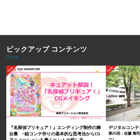
ピックアップ コンテンツ
Pick up
New
New
『名探偵プリキュア！』エンディング制作の舞
デジタルコンテ
台裏 ―絵コンテ作りの基本的な思考法からCG
第20回：佐藤 篤
ー）
アニメーションを磨くヒントの探し方