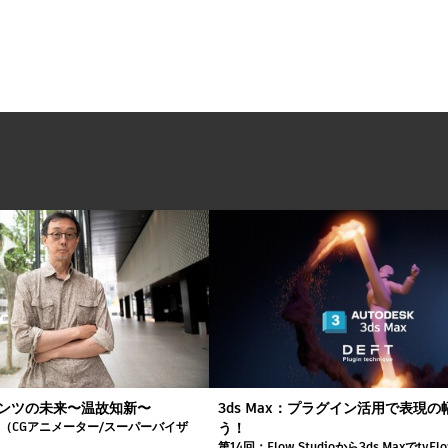
ンツの未来〜温故知新〜
3ds Max：プラグイン活用で表現
司（CGアニメーター/スーパーバイザ
う！
第14回：Flow Studioから3ds Maxでty