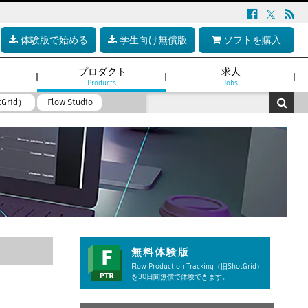
体験版で始める
学生向け無償版
ソフトを購入
プロダクト
求人
Products
Jobs
tGrid）
Flow Studio
無料体験版
Flow Production Tracking（旧ShotGrid）
を30日間無償で体験できます。