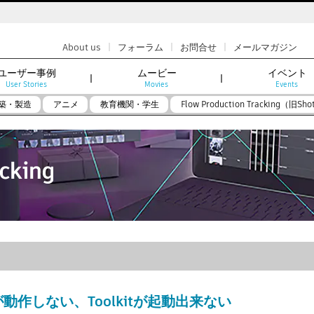
|
|
|
About us
フォーラム
お問合せ
メールマガジン
ユーザー事例
ムービー
イベント
User Stories
Movies
Events
築・製造
アニメ
教育機関・学生
Flow Production Tracking（旧Sho
kが動作しない、Toolkitが起動出来ない