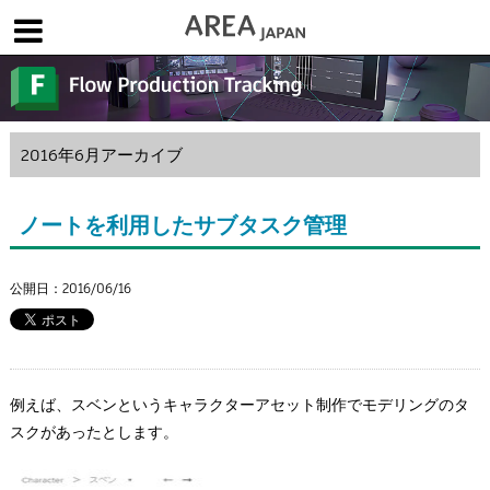
体験版で始める
学生向け無償版
ソフトを購入
|
|
|
About us
フォーラム
お問合せ
メールマガジン
2016年6月アーカイブ
コラム
チュートリアル
ユーザー事例
Columns
Tutorials
User Stories
ノートを利用したサブタスク管理
ムービー
イベント
プロダクト
Movies
Events
Products
公開日：2016/06/16
求人
Jobs
注目のキーワード
インディー版
3DCGとは
ゲーム開発
建築・製造
例えば、スベンというキャラクターアセット制作でモデリングのタ
アニメ
教育機関・学生
スクがあったとします。
Flow Production Tracking（旧ShotGrid）