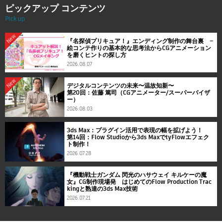
ピックアップ コンテンツ
Pick up
New
『名探偵プリキュア！』エンディング制作の舞台裏 ―
絵コンテ作りの基本的な思考法からCGアニメーション
を磨くヒントの探し方
2026.08.07
New
デジタルコンテンツの未来〜温故知新〜
第20回：佐藤 篤司（CGアニメーター/スーパーバイザ
ー）
2026.08.03
3ds Max：プラグイン活用で表現の幅を拡げよう！
第14回：Flow Studioから3ds MaxでtyFlowエフェク
ト制作！
2026.07.28
『機動戦士ガンダム 閃光のハサウェイ キルケーの魔
女』CG制作現場発 はじめてのFlow Production Trac
kingと熟達の3ds Max技術
2026.07.21