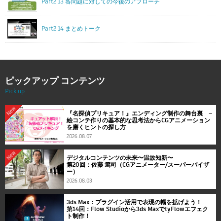
Part2 13 各問題に対しての今後のアプローチ
Part2 14 まとめトーク
ピックアップ コンテンツ
Pick up
New
『名探偵プリキュア！』エンディング制作の舞台裏 ―
絵コンテ作りの基本的な思考法からCGアニメーション
を磨くヒントの探し方
2026.08.07
New
デジタルコンテンツの未来〜温故知新〜
第20回：佐藤 篤司（CGアニメーター/スーパーバイザ
ー）
2026.08.03
3ds Max：プラグイン活用で表現の幅を拡げよう！
第14回：Flow Studioから3ds MaxでtyFlowエフェク
ト制作！