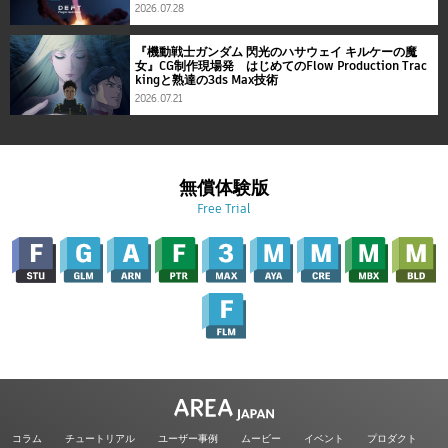
2026.07.28
『機動戦士ガンダム 閃光のハサウェイ キルケーの魔
女』CG制作現場発 はじめてのFlow Production Trac
kingと熟達の3ds Max技術
2026.07.21
無償体験版
Free Trial
コラム
チュートリアル
ユーザー事例
ムービー
イベント
プロダクト