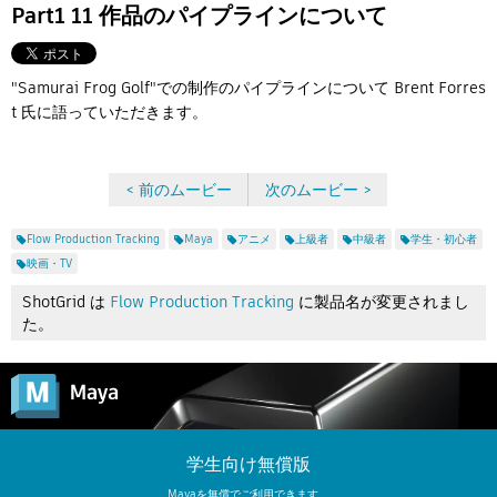
Flow Studio
Part1 11 作品のパイプラインについて
"Samurai Frog Golf"での制作のパイプラインについて Brent Forres
t 氏に語っていただきます。
< 前のムービー
次のムービー >
Flow Production Tracking
Maya
アニメ
上級者
中級者
学生・初心者
映画・TV
ShotGrid は
Flow Production Tracking
に製品名が変更されまし
た。
学生向け無償版
Mayaを無償でご利用できます。