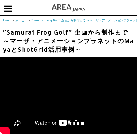
Home
>
ムービー
>
”Samurai Frog Golf” 企画から制作まで ～マーザ・アニメーションプラネッ
体験版で始める
学生向け無償版
ソフトを購入
”Samurai Frog Golf” 企画から制作まで
～マーザ・アニメーションプラネットのMa
|
|
|
About us
フォーラム
お問合せ
メールマガジン
yaとShotGrid活用事例～
コラム
チュートリアル
ユーザー事例
Columns
Tutorials
User Stories
ムービー
イベント
プロダクト
Movies
Events
Products
求人
Jobs
注目のキーワード
インディー版
3DCGとは
ゲーム開発
建築・製造
アニメ
教育機関・学生
Flow Production Tracking（旧ShotGrid）