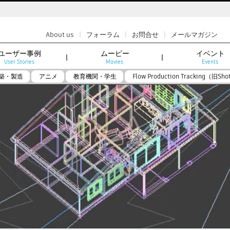
|
|
|
About us
フォーラム
お問合せ
メールマガジン
ユーザー事例
ムービー
イベント
User Stories
Movies
Events
築・製造
アニメ
教育機関・学生
Flow Production Tracking（旧Sho