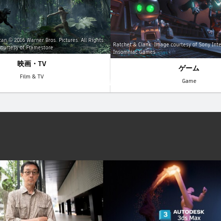
an © 2016 Warner Bros. Pictures. All Rights
Ratchet & Clank. Image courtesy of Sony Inte
ourtesy of Framestore
Insomniac Games
映画・TV
ゲーム
Film & TV
Game