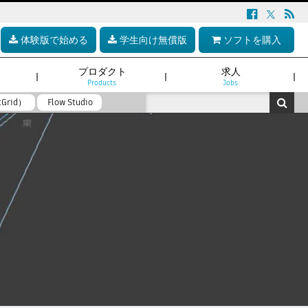
体験版で始める
学生向け無償版
ソフトを購入
プロダクト
求人
Products
Jobs
tGrid）
Flow Studio