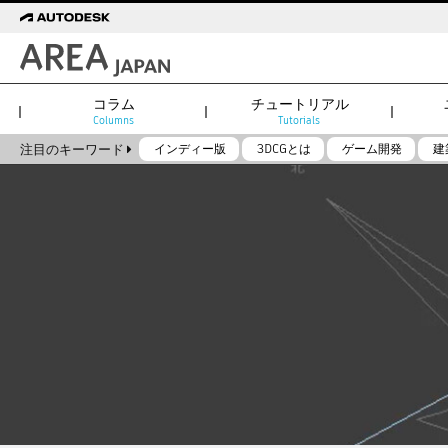
コラム
チュートリアル
Columns
Tutorials
注目のキーワード
インディー版
3DCGとは
ゲーム開発
建