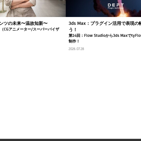
ンツの未来〜温故知新〜
3ds Max：プラグイン活用で表現
司（CGアニメーター/スーパーバイザ
う！
第14回：Flow Studioから3ds Maxでty
制作！
2026.07.28