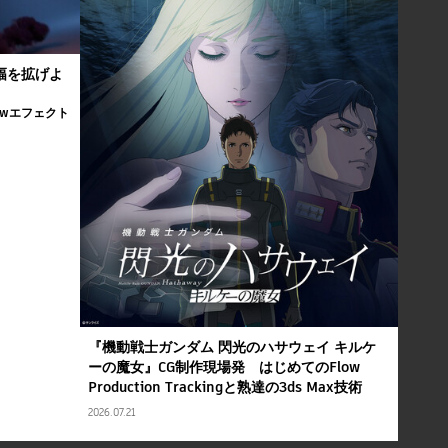
の幅を拡げよ
Flowエフェクト
『機動戦士ガンダム 閃光のハサウェイ キルケ
ーの魔女』CG制作現場発 はじめてのFlow
Production Trackingと熟達の3ds Max技術
2026.07.21