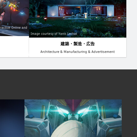
ractive Online and
Image courtesy of Yanis Lachat
建築・製造・広告
Architecture & Manufacturing & Advertisement