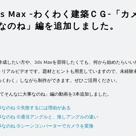
s Max -わくわく建築ＣＧ-「
なのね」編を追加しました。
Ｇを作成したい方や、3ds Maxを習得したくても、何から始めたら
トリアルビデオです。題材とヒントも用意していますので、未経験
わくわく」しながら制作ができます。ぜひご活用ください。
ってそんなに大事なのね」編の動画を3本追加しました。
事なのね ①失敗するには理由がある
事なのね ②適当アングルと、推しアングルの違い
事なのね ③シーンコンバーターでカメラを変換