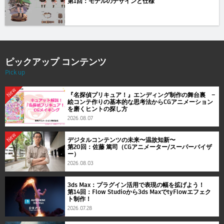
第1回：モデルのデザインと仕様
ピックアップ コンテンツ
Pick up
New
『名探偵プリキュア！』エンディング制作の舞台裏 ―
絵コンテ作りの基本的な思考法からCGアニメーション
を磨くヒントの探し方
2026.08.07
New
デジタルコンテンツの未来〜温故知新〜
第20回：佐藤 篤司（CGアニメーター/スーパーバイザ
ー）
2026.08.03
3ds Max：プラグイン活用で表現の幅を拡げよう！
第14回：Flow Studioから3ds MaxでtyFlowエフェク
ト制作！
2026.07.28