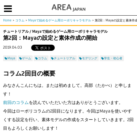
Home
>
コラム
>
Mayaで始めるゲーム用ローポリキャラモデル
>
第2回：Mayaの設定と素体作
体験版で始める
学生向け無償版
ソフトを購入
チュートリアル / Mayaで始めるゲーム用ローポリキャラモデル
第2回：Mayaの設定と素体作成の開始
|
|
|
About us
フォーラム
お問合せ
メールマガジン
2019.04.03
コラム
チュートリアル
ユーザー事例
Maya
ゲーム
コラム
チュートリアル
モデリング
学生・初心者
Columns
Tutorials
User Stories
ムービー
イベント
プロダクト
コラム2回目の概要
Movies
Events
Products
求人
みなさんこんにちは。または初めまして。高部（たかべ）と申しま
Jobs
す！
注目のキーワード
インディー版
前回のコラム
を読んでいただいた方はありがとうございます。
3DCGとは
ゲーム開発
建築・製造
今回はローポリコラムの2回目になります。今回はMayaを使いやす
くする設定を行い、素体モデルの作成をスタートしていきます。2回
アニメ
教育機関・学生
目もよろしくお願いします！
Flow Production Tracking（旧ShotGrid）