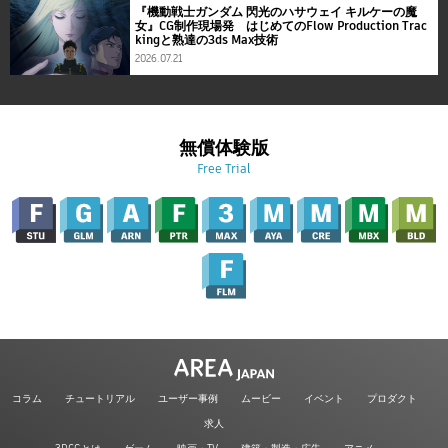
『機動戦士ガンダム 閃光のハサウェイ キルケーの魔
女』CG制作現場発 はじめてのFlow Production Trac
kingと熟達の3ds Max技術
2026.07.21
無償体験版
Free Trial
コラム
チュートリアル
ユーザー事例
ムービー
イベント
プロダクト
求人