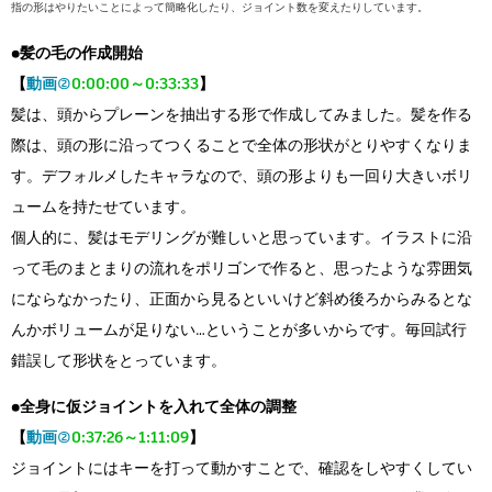
指の形はやりたいことによって簡略化したり、ジョイント数を変えたりしています。
●髪の毛の作成開始
【
動画②
0:00:00～0:33:33
】
髪は、頭からプレーンを抽出する形で作成してみました。髪を作る
際は、頭の形に沿ってつくることで全体の形状がとりやすくなりま
す。デフォルメしたキャラなので、頭の形よりも一回り大きいボリ
ュームを持たせています。
個人的に、髪はモデリングが難しいと思っています。イラストに沿
って毛のまとまりの流れをポリゴンで作ると、思ったような雰囲気
にならなかったり、正面から見るといいけど斜め後ろからみるとな
んかボリュームが足りない…ということが多いからです。毎回試行
錯誤して形状をとっています。
●全身に仮ジョイントを入れて全体の調整
【
動画②
0:37:26～1:11:09
】
ジョイントにはキーを打って動かすことで、確認をしやすくしてい