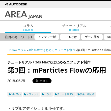
コラム
チュートリアル
Columns
Tutorials
注目のキーワード
インディー版
3DCGとは
ゲーム開発
建
コラム
3ds Maxではじめるエフェクト制作
第3回：mParticles Fl
Home
>
>
>
チュートリアル / 3ds Maxではじめるエフェクト制作
第3回：mParticles Flowの応用
2018.06.25
3ds Max
エフェクト
コラム
チュートリアル
学生・初心者
トリプルアディショナル小張です。