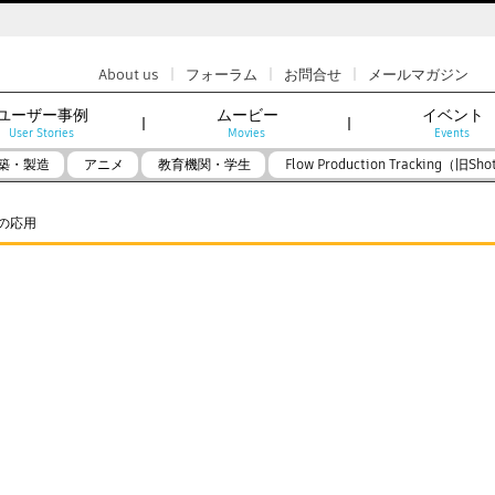
|
|
|
About us
フォーラム
お問合せ
メールマガジン
ユーザー事例
ムービー
イベント
User Stories
Movies
Events
築・製造
アニメ
教育機関・学生
Flow Production Tracking（旧Sho
owの応用