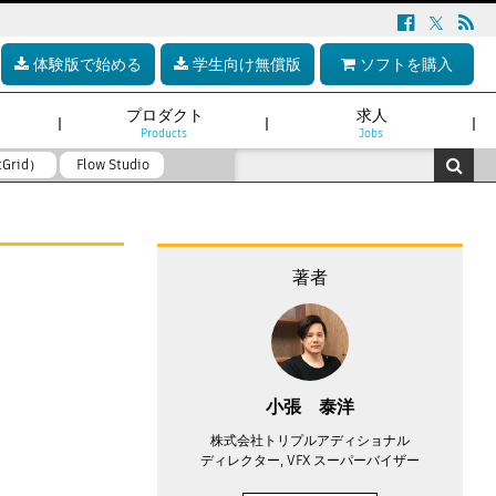
体験版で始める
学生向け無償版
ソフトを購入
プロダクト
求人
Products
Jobs
tGrid）
Flow Studio
著者
小張 泰洋
株式会社トリプルアディショナル
ディレクター, VFX スーパーバイザー