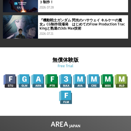
ト制作！
2026.07.28
『機動戦士ガンダム 閃光のハサウェイ キルケーの魔
女』CG制作現場発 はじめてのFlow Production Trac
kingと熟達の3ds Max技術
2026.07.21
無償体験版
Free Trial