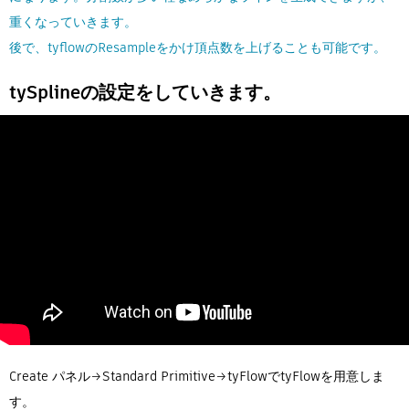
重くなっていきます。
後で、tyflowのResampleをかけ頂点数を上げることも可能です。
tySplineの設定をしていきます。
Create パネル→Standard Primitive→tyFlowでtyFlowを用意しま
す。