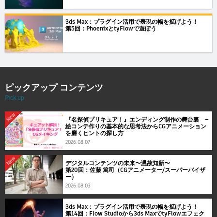
3ds Max：プラグイン活用で表現の幅を拡げよう！
第5回：PhoenixとtyFlowで遊ぼう
ピックアップ コンテンツ
Pick up
New
『名探偵プリキュア！』エンディング制作の舞台裏 ―
絵コンテ作りの基本的な思考法からCGアニメーション
を磨くヒントの探し方
2026.08.07
New
デジタルコンテンツの未来〜温故知新〜
第20回：佐藤 篤司（CGアニメーター/スーパーバイザ
ー）
2026.08.03
3ds Max：プラグイン活用で表現の幅を拡げよう！
第14回：Flow Studioから3ds MaxでtyFlowエフェク