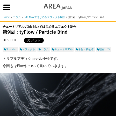
Home
>
コラム
>
3ds Maxではじめるエフェクト制作
>
第9回：tyFlow / Particle Bind
体験版で始める
学生向け無償版
ソフトを購入
チュートリアル / 3ds Maxではじめるエフェクト制作
第9回：tyFlow / Particle Bind
|
|
|
About us
フォーラム
お問合せ
メールマガジン
2019.11.11
コラム
チュートリアル
ユーザー事例
3ds Max
エフェクト
コラム
チュートリアル
学生・初心者
映画・TV
Columns
Tutorials
User Stories
ムービー
イベント
プロダクト
トリプルアディショナル小張です。
Movies
Events
Products
今回もtyFlowについて書いていきます。
求人
Jobs
注目のキーワード
インディー版
3DCGとは
ゲーム開発
建築・製造
アニメ
教育機関・学生
Flow Production Tracking（旧ShotGrid）