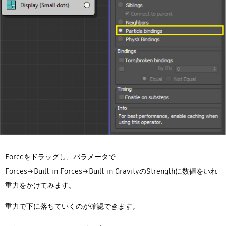
Forceをドラッグし、パラメータで
Forces→Built-in Forces→Built-in GravityのStrengthに数値をいれ
重力をかけてみます。
重力で下に落ちていくのが確認できます。