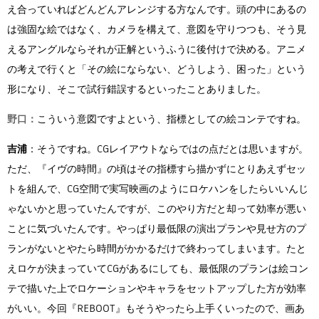
え合っていればどんどんアレンジする方なんです。頭の中にあるの
は強固な絵ではなく、カメラを構えて、意図を守りつつも、そう見
えるアングルならそれが正解というふうに後付けで決める。アニメ
の考えで行くと「その絵にならない、どうしよう、困った」という
形になり、そこで試行錯誤するといったことありました。
野口：
こういう意図ですよという、指標としての絵コンテですね。
吉浦
：そうですね。CGレイアウトならではの点だとは思いますが。
ただ、『イヴの時間』の頃はその指標すら描かずにとりあえずセッ
トを組んで、CG空間で実写映画のようにロケハンをしたらいいんじ
ゃないかと思っていたんですが、このやり方だと却って効率が悪い
ことに気づいたんです。やっぱり最低限の演出プランや見せ方のプ
ランがないとやたら時間がかかるだけで終わってしまいます。たと
えロケが決まっていてCGがあるにしても、最低限のプランは絵コン
テで描いた上でロケーションやキャラをセットアップした方が効率
がいい。今回『REBOOT』もそうやったら上手くいったので、画あ