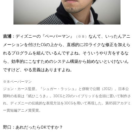
吉浦
：ディズニーの『ペーパーマン』
なんて、いったんアニ
（※８）
メーションを付けたCGの上から、直感的に2Dライクな修正を加えら
れるプログラムを組んでいるんですよね。そういうやり方をするな
ら、効率的にこなすためのシステム構築から始めないといけないん
ですけど、やる意義はありますよね。
※８ペーパーマン
ジョン・カース監督。『シュガー・ラッシュ』と併映で公開（2012）。日本公
開時の名前は『紙ひこうき』。3DCGと2Dのハイブリッドを念頭に置いて制作さ
れ、ディズニーの伝統的な表現方法を3DCGを用いて再現した。第85回アカデミ
ー賞短編アニメ賞受賞。
野口：
あれだったらOKですか？