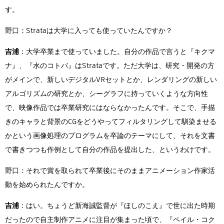
す。
野口：
Strataは大学に入っても使っていたんですか？
吉浦
：大学卒業まで使っていました。自分の作品で言うと『キクマ
ナ』、『水のコトバ』はStrataです。ただ大学は、研究・開発の方
がメインで、新しいデジタルVRセットとか、レンダリングの新しい
アルゴリズムの研究とか、シーグラフに持っていくような方向性
で、映像作品では卒業研究にはならなかったんです。そこで、手描
きのキャラと背景のCGをどうやってフィルタリングして馴染ませる
かという画像処理のプログラムを卒論のテーマにして、それを文書
で書きつつも作例として自分の作品を提出した、というわけです。
野口：
それで賞を取られて卒業後にそのままアニメーション作家活
動を始められたんですか。
吉浦
：はい。ちょうど新海誠監督が『ほしのこえ』で世に出た時期
だったので自主制作アニメに注目が集まった頃で、『ペイル・コク