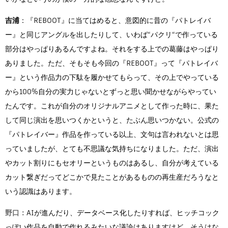
吉浦
：『REBOOT』に当てはめると、意図的に昔の『パトレイバ
ー』と同じアングルを出したりして、いわば“パクリ“で作っている
部分はやっぱりあるんですよね。それをする上での葛藤はやっぱり
ありました。ただ、そもそも今回の『REBOOT』って『パトレイバ
ー』という作品力の下駄を履かせてもらって、その上でやっている
から100%自分の実力じゃないとずっと思い聞かせながらやってい
たんです。これが自分のオリジナルアニメとして作った時に、果た
して同じ演出を思いつくかというと、たぶん思いつかない。公式の
『パトレイバー』作品を作っている以上、文句は言われないとは思
っていましたが、とても不思議な気持ちになりました。ただ、演出
やカット割りにもセオリーというものはあるし、自分が考えている
カット繋ぎだってどこかで見たことがあるものの再生産だろうなと
いう認識はあります。
野口：
AIが進んだり、データベース化したりすれば、ヒッチコック
っぽい作品を自動で作れるみたいな議論はありますけど、そうはな