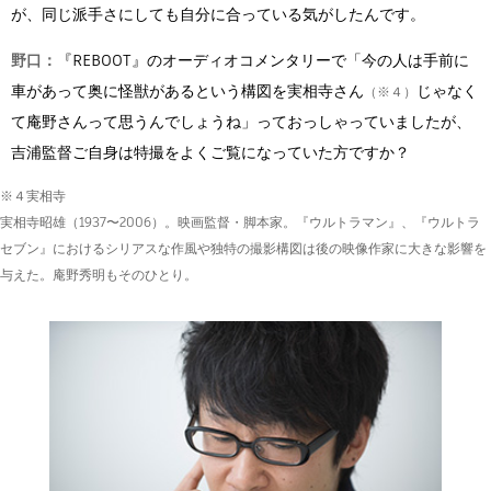
が、同じ派手さにしても自分に合っている気がしたんです。
野口：
『REBOOT』のオーディオコメンタリーで「今の人は手前に
車があって奥に怪獣があるという構図を実相寺さん
じゃなく
（※４）
て庵野さんって思うんでしょうね」っておっしゃっていましたが、
吉浦監督ご自身は特撮をよくご覧になっていた方ですか？
※４実相寺
実相寺昭雄（1937〜2006）。映画監督・脚本家。『ウルトラマン』、『ウルトラ
セブン』におけるシリアスな作風や独特の撮影構図は後の映像作家に大きな影響を
与えた。庵野秀明もそのひとり。