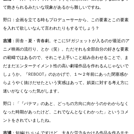
て飽きられるみたいな現象があるから難しいですね。
野口：
企画を立てる時もプロデューサーから、この要素とこの要素
を入れて欲しいなんて言われたりもするでしょう？
吉浦
：田舎・夏・青春劇。そこにSFガジェットが入るのが最近のア
ニメ映画の流行り、とか（笑）。ただそれも全部自分の好きな要素
の範疇ではあるので、それこそ上手いこと組み合わせることで、ま
だまだエンターテイメント性の高い劇場作品を作れるんじゃないで
しょうか。『REBOOT』のおかげで、１〜２年前にあった閉塞感か
らようやく抜けだせたという実感はあって。娯楽に対する考え方に
迷いがなくなった気がします。
野口：
「『パテマ』のあと、どっちの方向に向かうのかわからなく
なった時期があったけど、これでなんとなくわかった」というコメ
ントをされていましたね。
吉浦
：短編はいいんですけど、大きな労力をかける作品を作るモチ