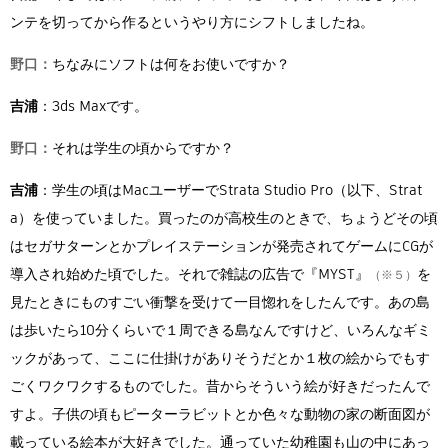
ンテを切ってから作るというやり方にシフトしましたね。
野口：
ちなみにソフトは何をお使いですか？
吉浦
：3ds Maxです。
野口：
それは学生の頃からですか？
吉浦
：学生の頃はMacユーザーでStrata Studio Pro（以下、Strat
a）を使っていました。買ったのが高校生のときで、ちょうどその頃
はセガサターンとかプレイステーションが発売されてゲームにCGが
導入され始めた頃でした。それで雑誌の広告で『MYST』
を
（※５）
見たときにものすごい衝撃を受けて一目惚れをしたんです。あの島
は歩いたら10分くらいで１周できる島なんですけど、いろんなギミ
ックがあって、ここに仕掛けがありそうだとか１枚の絵からでもす
ごくワクワクするものでした。昔からそういう絵が好きだったんで
すよ。子供の頃もピーターラビットとか色々な動物の家の断面図が
載っている絵本が大好きでした。通っていた幼稚園も山の中にあっ