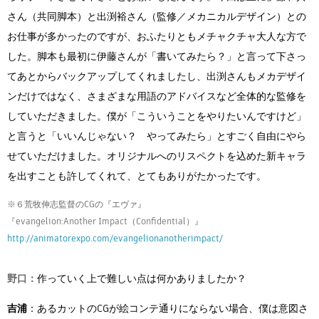
さん（共同脚本）と出渕裕さん（監修／メカニカルデザイン）との
お仕事が多かったのですが、おふたりともメチャクチャ大人な方で
した。脚本も最初に伊藤さんが「書いてみたら？」と言って下さっ
てあとからバックアップしてくれましたし、出渕さんもメカデザイ
ンだけではなく、さまざまな用語のアドバイスなど全体的な監修を
していただきました。僕が「こういうことをやりたいんですけど」
と言うと「いいんじゃない？ やってみたら」とすごく自由にやら
せていただけました。オリジナルへのリスペクトを込めた新キャラ
を出すことも許してくれて、とてもありがたかったです。
※６荒牧伸志監督のCGの『エヴァ』
『evangelion:Another Impact（Confidential）』
http://animatorexpo.com/evangelionanotherimpact/
野口：
作っていく上で難しい点は何かありましたか？
吉浦
：あるカットのCGが絵コンテ通りにならない場合、僕は意図さ