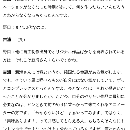
ベーションがなくなった時期があって。何を作ったらいいんだろう
とわからなくなっちゃったんですよ。
野口：
まだ30代なのに。
吉浦
：（笑）
野口：
他に自主制作出身でオリジナル作品ばかりを発表されている
方は、それこそ新海さんくらいですかね。
吉浦
：新海さんには魂というか、確固たる命題がある気がします。
でも、そういう風に呼べるものが自分にはない気がしていて、ずっ
とコンプレックスだったんですよ。今となっては、それが勘違いだ
ったことが分かりましたが。ただ今、自分のやりたい作品に最初に
必要なのは、ピンときて前のめりに乗っかって来てくれるアニメー
ターの方です。「分からないけど、まぁやってみます」ではなく、
「興味あります！」って共感してもらえる人。もちろんそんなにト
ントン拍子で進まないのはよく分かっているんですが、何とか次の