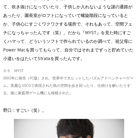
て、吹き抜けになっていたり、子供しか入れないような謎の通路が
あったり、園長室がロフトになっていて螺旋階段になっていると
か、子供心にすごくワクワクする場所で、それもあって、空間フェ
チになっちゃったんです（笑）。だから『MYST』を見た時にすご
くハマって、どういうソフトで作られているのか調べて、祖父母に
Power Macを買ってもらって、自分ではそれまでずっと貯めていた
小遣いをはたいてStrataを買ったんです。
※５ MYST
1993年に発売（PC版）され、世界中で大ヒットしたパズルアドベンチャーゲー
ム。美麗な3DCGで表現された島の空間を歩き回ったり、仕掛けを解いたりす
る。後に家庭用ゲーム機にも移植された。
野口：
すごい（笑）。