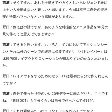
吉浦
：そうですね。あれを手描きでやろうとしたらレジェンド級に
上手い人を揃えないと難しいと思います。今回は本当に自分の得意
技が全部ハマったなという感触がありますね。
野口：
例えばの話ですが、あのような特撮的なアニメ作品を90分の
尺で作ろうと思えばできますか？
吉浦
：できると思います。もちろん、労力においてアクションシー
ンとそれ以外のシーンでの緩急は必要ですが。『パトレイバー』は
比較的CGレイアウトやロケーションが組みやすいのかなと思いまし
た。
野口：
レイアウトをするためのセットCGは最初に自分で作られるん
ですか？
吉浦
：自分で作ったり仲のいいCGモデラーに頼んだりと、半々です
ね。『REBOOT』も半分くらいは自分で作ったんですけど。
野口：
それは素体みたいなラフなモデルを作るんですか？