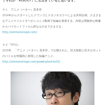
てそれが『REBOOT』にも活きていると思います。
※１ アニメ（ーター）見本市
2014年からスタートしたドワンゴとスタジオカラーによる共同企画。さまざま
なアニメクリエイターがニコニコ動画で短編を発表する。内容は実験的な映像
からパイロットフィルム的なものまでさまざま。
http://animatorexpo.com/
※２『PP33』
2015年、「アニメ（ーター）見本市」で公開された。巨大怪獣と巨大ロボット
のバトルを特撮的に表現した短編アニメ。
http://animatorexpo.com/powerplantno33/