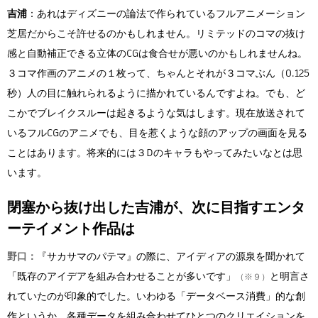
吉浦
：あれはディズニーの論法で作られているフルアニメーション
芝居だからこそ許せるのかもしれません。リミテッドのコマの抜け
感と自動補正できる立体のCGは食合せが悪いのかもしれませんね。
３コマ作画のアニメの１枚って、ちゃんとそれが３コマぶん（0.125
秒）人の目に触れられるように描かれているんですよね。でも、ど
こかでブレイクスルーは起きるような気はします。現在放送されて
いるフルCGのアニメでも、目を惹くような顔のアップの画面を見る
ことはあります。将来的には３Dのキャラもやってみたいなとは思
います。
閉塞から抜け出した吉浦が、次に目指すエンタ
ーテイメント作品は
野口：
『サカサマのパテマ』の際に、アイディアの源泉を聞かれて
「既存のアイデアを組み合わせることが多いです」
と明言さ
（※９）
れていたのが印象的でした。いわゆる「データベース消費」的な創
作というか、各種データを組み合わせてひとつのクリエイションを