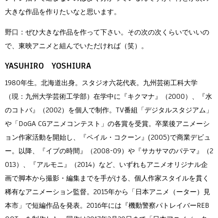
大きな作品を作りたいなと思います。
野口：
ぜひ大きな作品を作って下さい。その次の次くらいでいいの
で、東映アニメと組んでいただければ（笑）。
YASUHIRO YOSHIURA
1980年生。北海道出身。スタジオ六花代表。九州芸術工科大学
（現：九州大学芸術工学部）在学中に『キクマナ』（2000）、『水
のコトバ』（2002）を個人で制作。TV番組「デジタルスタジアム」
や「DoGA CGアニメコンテスト」の各賞を受賞。卒業後アニメーシ
ョン作家活動を開始し、『ペイル・コクーン』(2005)で商業デビュ
ー。以降、『イブの時間』（2008-09）や『サカサマのパテマ』（2
013）、『アルモニ』（2014）など、いずれもアニメオリジナル企
画で脚本から撮影・編集までを手がける、個人作家スタイルを貫く
稀有なアニメーション監督。2015年から「日本アニメ（ーター）見
本市」で短編作品を発表。2016年には『機動警察パトレイバーREB