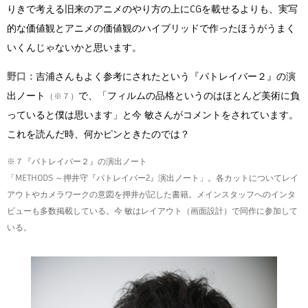
りきで考える旧来のアニメのやり方の上にCGを載せるよりも、実写
的な価値観とアニメの価値観のハイブリッドで作ったほうがうまく
いくんじゃないかと思います。
野口：
吉浦さんもよく参考にされたという『パトレイバー２』の演
出ノート
で、「フィルムの品格というのはほとんど美術に負
（※７）
っていると僕は思います」と今 敏さんがコメントをされています。
これを読んだ時、何かピンときたのでは？
※７『パトレイバー２』の演出ノート
「METHODS ～押井守『パトレイバー2』演出ノート」。各カットについてレイ
アウトやカメラワークの意図を押井が記した書籍。メインスタッフへのインタ
ビューも多数掲載している。今 敏はレイアウト（画面設計）で同作に参加して
いる。