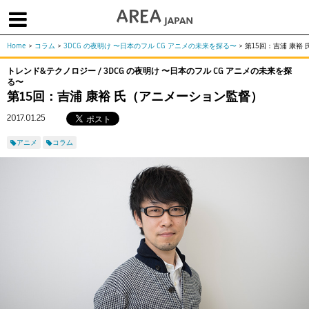
Home
>
コラム
>
3DCG の夜明け 〜日本のフル CG アニメの未来を探る〜
>
第15回：吉浦 康裕
体験版で始める
学生向け無償版
ソフトを購入
トレンド&テクノロジー / 3DCG の夜明け 〜日本のフル CG アニメの未来を探
る〜
|
|
|
About us
フォーラム
お問合せ
メールマガジン
第15回：吉浦 康裕 氏（アニメーション監督）
2017.01.25
コラム
チュートリアル
ユーザー事例
Columns
Tutorials
User Stories
アニメ
コラム
ムービー
イベント
プロダクト
Movies
Events
Products
求人
Jobs
注目のキーワード
インディー版
3DCGとは
ゲーム開発
建築・製造
アニメ
教育機関・学生
Flow Production Tracking（旧ShotGrid）