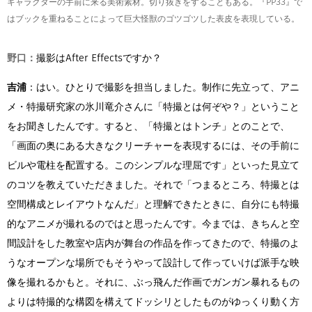
キャラクターの手前に来る美術素材。切り抜きをすることもある。『PP33』で
はブックを重ねることによって巨大怪獣のゴツゴツした表皮を表現している。
野口：
撮影はAfter Effectsですか？
吉浦
：はい。ひとりで撮影を担当しました。制作に先立って、アニ
メ・特撮研究家の氷川竜介さんに「特撮とは何ぞや？」ということ
をお聞きしたんです。すると、「特撮とはトンチ」とのことで、
「画面の奥にある大きなクリーチャーを表現するには、その手前に
ビルや電柱を配置する。このシンプルな理屈です」といった見立て
のコツを教えていただきました。それで「つまるところ、特撮とは
空間構成とレイアウトなんだ」と理解できたときに、自分にも特撮
的なアニメが撮れるのではと思ったんです。今までは、きちんと空
間設計をした教室や店内が舞台の作品を作ってきたので、特撮のよ
うなオープンな場所でもそうやって設計して作っていけば派手な映
像を撮れるかもと。それに、ぶっ飛んだ作画でガンガン暴れるもの
よりは特撮的な構図を構えてドッシリとしたものがゆっくり動く方