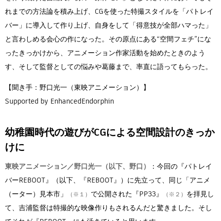
れまでの方法論を積み上げ、CGを使った特撮スタイルを「パトレイ
バー」に導入して作り上げ、自身をして「得意技が全部ハマった」
と言わしめる会心の作になった。その原点にある“空間フェチ”にな
ったきっかけから、アニメーション作家活動を始めたときのよう
す、そして監督としての悩みや葛藤まで、率直に語ってもらった。
【聞き手：野口光一（東映アニメーション）】
Supported by EnhancedEndorphin
幼稚園時代の遊びがCGによる空間設計のきっか
けに
東映アニメーション／野口光一（以下、野口）
：今回の『パトレイ
バーREBOOT』（以下、『REBOOT』）に先立って、同じ「アニメ
（ーター）見本市」
で公開された『PP33』
を拝見し
（※１）
（※２）
て、吉浦監督は特撮的な映像作りもされるんだと驚きました。そし