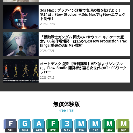
3ds Max：プラグイン活用で表現の幅を拡げよう！
第14回：Flow Studioから3ds MaxでtyFlowエフェク
ト制作！
2026.07.28
『機動戦士ガンダム 閃光のハサウェイ キルケーの魔
女』CG制作現場発 はじめてのFlow Production Trac
kingと熟達の3ds Max技術
2026.07.21
オートデスク協賛 【来日講演】VFXはよりシンプル
に。Flow Studio 開発者が語る次世代のAI・CGワーク
フロー
2026.07.15
無償体験版
Free Trial