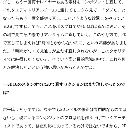
グし、もう一度何十レイヤーもある素材をコンポジットし直して、
それをエディトリアルチームに渡してモニタを見て、「ダメだ」と
なったらもう一度全部やり直し......というような繰返しをやってい
るわけですね。でも、これをポスプロでやれればはるかに速い。そ
の場で見てその場でリアルタイムに直していく。このやり方で、2D
で直してしまえれば1時間もかからないのに、という葛藤がありまし
た。「時間がなくて見通しが立たず直しきれないが、このクオリテ
ィでは納得したくない」。そういう高い目的意識の中で、これを何
とか解決したいという強い思いがあったんですよ。
――3DCGのスタジオでは2Dで直すセクションはまだ珍しかったので
は?
吉平氏：そうですね。ウチでも2Dレベルの修正は専門的なものでは
ないし、現にいるコンポジットのプロは絵を作り上げていくアーテ
ィストであって、修正対応に長けているわけではないですから、2D