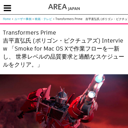
Home
>
ユーザー事例
>
映画・テレビ
>
Transformers Prime 吉平直弘氏 (ポリゴン・ピク
体験版で始める
学生向け無償版
ソフトを購入
Transformers Prime
|
|
|
About us
フォーラム
お問合せ
メールマガジン
吉平直弘氏 (ポリゴン・ピクチュアズ) Intervie
w 「Smoke for Mac OS Xで作業フローを一新
コラム
チュートリアル
ユーザー事例
し、 世界レベルの品質要求と過酷なスケジュー
Columns
Tutorials
User Stories
ルをクリア。」
ムービー
イベント
プロダクト
Movies
Events
Products
求人
Jobs
注目のキーワード
インディー版
3DCGとは
ゲーム開発
建築・製造
アニメ
教育機関・学生
Flow Production Tracking（旧ShotGrid）