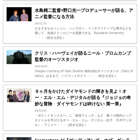
水島精二監督☓野口光一プロデューサーが語る、ア
ニメ監督になる方法
2017.11.10
さまざまなセッション、ハンズオン、インタラクティブな展示などを
通じて、先端テクノロジーを実践できる「Autodesk University
・・・（続きを読む）
クリス・ハーヴェイが語るニール・ブロムカンプ
監督のオーツスタジオ
2018.02.20
Images courtesy of Oats Studios 制作会社オーツスタジオ（Oats St
udios）はまるで、ハリウッドのクリ・・・（続きを読む）
９ヶ月をかけたダイヤモンドの輝きを見よ！オ
ー・エル・エム・デジタルが語る『ジョジョの奇
妙な冒険 ダイヤモンドは砕けない 第一章』
2017.12.05
「ポケットモンスター」に「妖怪ウォッチ」など、数々の国内ビッグ
タイトルを手がけるオー・エル・エム・デジタル（以下、OLMデジタ
ル）。アニメー・・・（続きを読む）