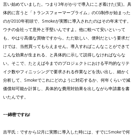
言い始めていました。つまり3年がかりで導入にこぎ着けた(笑)。具
体的に言うと「トランスフォーマープライム」のCG制作が始まった
のが2010年初頭で、Smokeが実際に導入されたのはその年末です。
ウチの会社って意外と手堅いんですよ。他に較べて安いといって
も、やはり高価な買物ですから。ただ欲しい、便利だという要求だ
けでは、当然買ってもらえません。導入すればこんなことができて
こんな効果が生まれる、と具体的に示して説得しなければならな
い。そこで、たとえば今までのプロジェクトにおける平均的なリテ
イク数やフィニッシングで要求される作業などを洗い出し、細かく
分析して、Smokeでこれにどのように対応するか、何年くらいで減
価償却可能か計算し、具体的な費用対効果を出しながら申請書を書
いたんです。
――綿密ですね!
吉平氏：ですから12月に実際に導入した時には、すでにSmokeで何