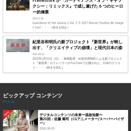
Framestore が『ガーディアンズ・オブ・ギャラ
クシー：リミックス』で成し遂げた 6 つのヒーロ
ー的偉業
2017.11.28
Guardians of the Galaxy 2 Vol. 2 © 2017 Marvel Studios.All image
s cour・・・（続きを読む）
紀里谷和明氏の新プロジェクト『新世界』が映し
出す、「クリエイティブの崩壊」と現代日本の姿
2021.08.02
2021年1月31日（日）、映画監督・紀里谷和明氏による新プロジェク
ト『新世界』のトレーラーがYouTubeで公開された。日本のクリエ
イ・・・（続きを読む）
ピックアップ コンテンツ
Pick up
New
デジタルコンテンツの未来〜温故知新〜
第20回：佐藤 篤司（CGアニメーター/スーパーバイザ
ー）
2026.08.03