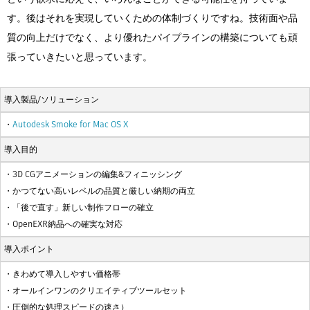
す。後はそれを実現していくための体制づくりですね。技術面や品
質の向上だけでなく、より優れたパイプラインの構築についても頑
張っていきたいと思っています。
導入製品/ソリューション
・
Autodesk Smoke for Mac OS X
導入目的
・3D CGアニメーションの編集&フィニッシング
・かつてない高いレベルの品質と厳しい納期の両立
・「後で直す」新しい制作フローの確立
・OpenEXR納品への確実な対応
導入ポイント
・きわめて導入しやすい価格帯
・オールインワンのクリエイティブツールセット
・圧倒的な処理スピードの速さ）