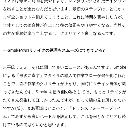
ィストは修正に時間を費やすより、レンダリングされたテイクワン
を出すことが重要なんだと思います。最初のステップは、とにかく
まず全ショットを揃えてしまうこと。これに時間を費やした方が、
全体としての整合性が向上して後の修正もやりやすくなる。当然そ
の方が業務効率も向上するし、クオリティも良くなるんです。
――Smokeでのリテイクの処理もスムーズにできている?
吉平氏：ええ、それに関して良いニュースがあるんですよ。Smoke
による「最後に直す」スタイルの導入で作業フローが健全化された
ことで、皆の作業のクオリティが上がり、同時にリテイク自体が減
ってきたんです。Smokeを使う側の私としては、もっとリテイクが
たくさん発生してほしかったんですが。だって腕の見せ所じゃない
ですか(笑)。まあ冗談はとにかく、「トランスフォーマープライ
ム」でみずから高いハードルを設定して、これを何とかクリアし続
けているのではないかと思います。