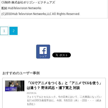
CG制作:株式会社ポリゴン・ピクチュアズ
配給:HubTelevision Networks
(C)2010Hub Television Networks,LLC.All Rights Reserved.
1
2
シェア
おすすめのユーザー事例
「CGでアニメをつくる」と「アニメでCGを使う」
は違う？ 野末武志 × 瀬下寛之 対談
2017.09.04
フォトリアルとセルルック。今の日本において、二大潮流になってい
る2つの3DCG表現手法だ。 今回、9月21日（木）・22日・・・（続き
を読む）