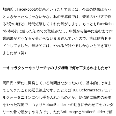
加納氏：FaceRobotの効果ということで言えば、今回の効果はもっ
と大きかったんじゃないかな。私の実感値では、普通のやり方で作
る3分の1ほどに時間短縮してくれた気がします。もっともFaceRobo
tを本格的に使った初めての取組みだし、中盤から後半に進むまで作
業結果がどうなるか分からないまま進んでいたので、実は結構ドキ
ドキしてました。最終的には、やれるだけやるしかないと開き直り
ましたが（笑）
――キャラクターやクリーチャのリグ構造で何か工夫されましたか?
岡田氏：新たに開発している時間はなかったので、基本的には今ま
でしてきたことの延長線上です。たとえば ICE Deformersのデュア
ルクォータニオンに少し手を入れたものとか、疑似的に筋肉の表現
をやった程度で、つまりMotionBuilder上の動きに合わせてセカンダ
リーの骨で動かすやり方です。ただSoftimageとMotionBuilderで筋