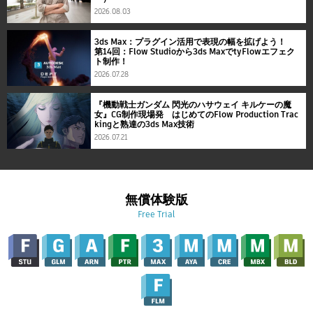
2026.08.03
3ds Max：プラグイン活用で表現の幅を拡げよう！
第14回：Flow Studioから3ds MaxでtyFlowエフェク
ト制作！
2026.07.28
『機動戦士ガンダム 閃光のハサウェイ キルケーの魔
女』CG制作現場発 はじめてのFlow Production Trac
kingと熟達の3ds Max技術
2026.07.21
無償体験版
Free Trial