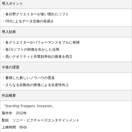
導入ポイント
・各分野クリエイターが使い慣れたソフト
・FBXによるデータ交換の容易さ
導入効果
・各クリエイターがパフォーマンスをフルに発揮
・各CGソフトの特徴を生かした活用
・高いクオリティと作業効率化の推進を両立
今後の課題
・蓄積した新しいノウハウの普及
・さらなる自動化の推進による生産性向上
作品概要
「Starship Troopers: Invasion」
製作年 2012年
配給 ソニー・ピクチャーズエンタテインメント
上映時間 89分