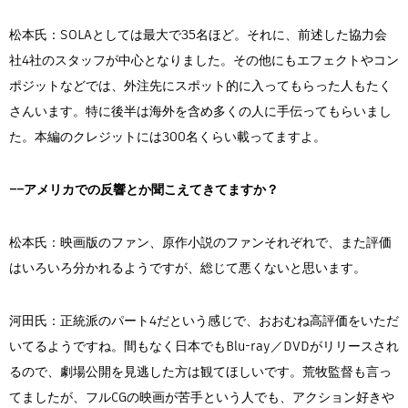
松本氏：SOLAとしては最大で35名ほど。それに、前述した協力会
社4社のスタッフが中心となりました。その他にもエフェクトやコン
ポジットなどでは、外注先にスポット的に入ってもらった人もたく
さんいます。特に後半は海外を含め多くの人に手伝ってもらいまし
た。本編のクレジットには300名くらい載ってますよ。
――アメリカでの反響とか聞こえてきてますか？
松本氏：映画版のファン、原作小説のファンそれぞれで、また評価
はいろいろ分かれるようですが、総じて悪くないと思います。
河田氏：正統派のパート4だという感じで、おおむね高評価をいただ
いてるようですね。間もなく日本でもBlu-ray／DVDがリリースされ
るので、劇場公開を見逃した方は観てほしいです。荒牧監督も言っ
てましたが、フルCGの映画が苦手という人でも、アクション好きや