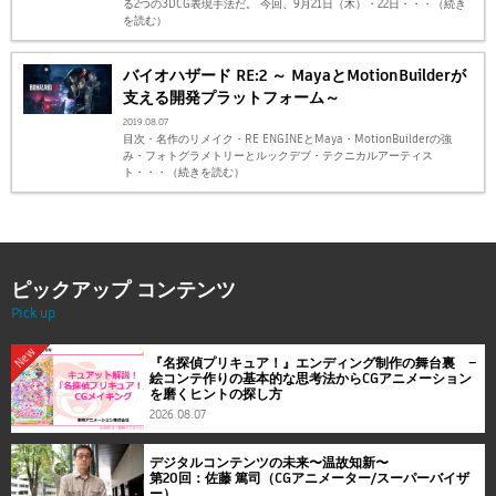
る2つの3DCG表現手法だ。 今回、9月21日（木）・22日・・・（続き
を読む）
バイオハザード RE:2 ～ MayaとMotionBuilderが
支える開発プラットフォーム～
2019.08.07
目次・名作のリメイク・RE ENGINEとMaya・MotionBuilderの強
み・フォトグラメトリーとルックデブ・テクニカルアーティス
ト・・・（続きを読む）
ピックアップ コンテンツ
Pick up
New
『名探偵プリキュア！』エンディング制作の舞台裏 ―
絵コンテ作りの基本的な思考法からCGアニメーション
を磨くヒントの探し方
2026.08.07
デジタルコンテンツの未来〜温故知新〜
第20回：佐藤 篤司（CGアニメーター/スーパーバイザ
ー）