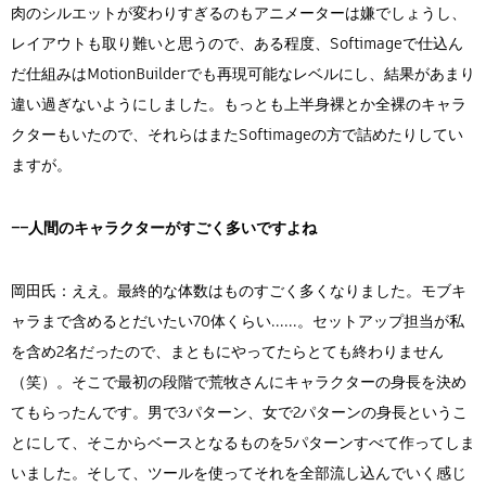
肉のシルエットが変わりすぎるのもアニメーターは嫌でしょうし、
レイアウトも取り難いと思うので、ある程度、Softimageで仕込ん
だ仕組みはMotionBuilderでも再現可能なレベルにし、結果があまり
違い過ぎないようにしました。もっとも上半身裸とか全裸のキャラ
クターもいたので、それらはまたSoftimageの方で詰めたりしてい
ますが。
――人間のキャラクターがすごく多いですよね
岡田氏：ええ。最終的な体数はものすごく多くなりました。モブキ
ャラまで含めるとだいたい70体くらい......。セットアップ担当が私
を含め2名だったので、まともにやってたらとても終わりません
（笑）。そこで最初の段階で荒牧さんにキャラクターの身長を決め
てもらったんです。男で3パターン、女で2パターンの身長というこ
とにして、そこからベースとなるものを5パターンすべて作ってしま
いました。そして、ツールを使ってそれを全部流し込んでいく感じ