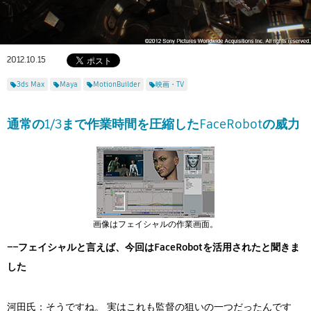
Flow Studio
2012.10.15
3ds Max
Maya
MotionBuilder
映画・TV
通常の1/3まで作業時間を圧縮したFaceRobotの威力
画像はフェイシャルの作業画面。
――フェイシャルと言えば、今回はFaceRobotを活用されたと聞きま
した
河田氏：そうですね。 実はこれも監督の狙いの一つだったんです