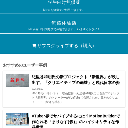
学生向け無償版
Mayaを無償でご利用できます。
無償体験版
Mayaを30日間無償で体験できます。 いますぐトライ！
サブスクライブする
（購入）
おすすめのユーザー事例
紀里谷和明氏の新プロジェクト『新世界』が映し
出す、「クリエイティブの崩壊」と現代日本の姿
2021.08.02
2021年1月31日（日）、映画監督・紀里谷和明氏による新プロジェク
ト『新世界』のトレーラーがYouTubeで公開された。日本のクリエ
イ・・・（続きを読む）
VTuber界でサバイブするには？MotionBuilderで
作られる「まりなす(仮)」のハイクオリティな作
品世界