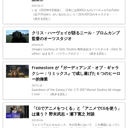
2019.09.17
いま（2019年9月現在）、日本には8000人ものバーチャルYouTuber
（以下VTuber）がいるのだという！2Dや3DCGのキャラクタ・・・
（続きを読む）
クリス・ハーヴェイが語るニール・ブロムカンプ
監督のオーツスタジオ
2018.02.20
Images courtesy of Oats Studios 制作会社オーツスタジオ（Oats St
udios）はまるで、ハリウッドのクリ・・・（続きを読む）
Framestore が『ガーディアンズ・オブ・ギャラ
クシー：リミックス』で成し遂げた 6 つのヒーロ
ー的偉業
2017.11.28
Guardians of the Galaxy 2 Vol. 2 © 2017 Marvel Studios.All image
s cour・・・（続きを読む）
「CGでアニメをつくる」と「アニメでCGを使う」
は違う？ 野末武志 × 瀬下寛之 対談
2017.09.04
フォトリアルとセルルック。今の日本において、二大潮流になってい