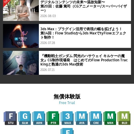
New
デジタルコンテンツの未来〜温故知新〜
第20回：佐藤 篤司（CGアニメーター/スーパーバイザ
ー）
2026.08.03
3ds Max：プラグイン活用で表現の幅を拡げよう！
第14回：Flow Studioから3ds MaxでtyFlowエフェク
ト制作！
2026.07.28
『機動戦士ガンダム 閃光のハサウェイ キルケーの魔
女』CG制作現場発 はじめてのFlow Production Trac
kingと熟達の3ds Max技術
2026.07.21
無償体験版
Free Trial