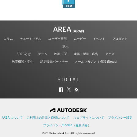
コラム
チュートリアル
ユーザー事例
ムービー
イベント
プロダクト
求人
3DCGとは
ゲーム
映画・TV
建築・製造・広告
アニメ
教育機関・学生
認定販売パートナー
メールマガジン（M&E iNews）
SOCIAL
AREA について
ご利用上の注意と商標について
ウェブサイトについて
プライバシー設定
プライバシー/Cookie（更新済み）
© 2026 Autodesk Inc. All rights reserved