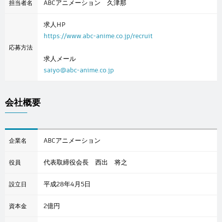
ABCアニメーション 久津那
担当者名
求人HP
https://www.abc-anime.co.jp/recruit
応募方法
求人メール
saiyo@abc-anime.co.jp
会社概要
ABCアニメーション
企業名
代表取締役会長 西出 将之
役員
平成28年4月5日
設立日
2億円
資本金