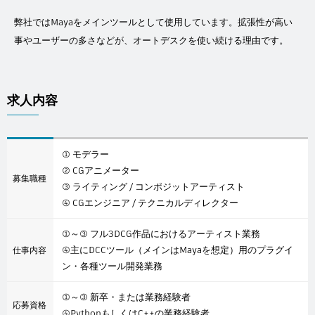
弊社ではMayaをメインツールとして使用しています。拡張性が高い
事やユーザーの多さなどが、オートデスクを使い続ける理由です。
求人内容
① モデラー
② CGアニメーター
募集職種
③ ライティング / コンポジットアーティスト
④ CGエンジニア / テクニカルディレクター
①～③ フル3DCG作品におけるアーティスト業務
④主にDCCツール（メインはMayaを想定）用のプラグイ
仕事内容
ン・各種ツール開発業務
①～③ 新卒・または業務経験者
応募資格
④PythonもしくはC++の業務経験者