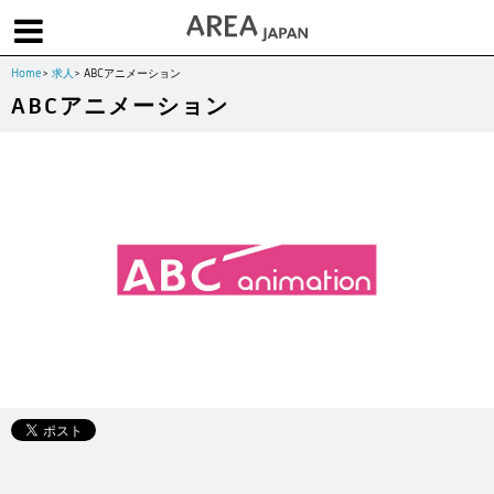
Home
>
求人
>
ABCアニメーション
体験版で始める
学生向け無償版
ソフトを購入
ABCアニメーション
|
|
|
About us
フォーラム
お問合せ
メールマガジン
コラム
チュートリアル
ユーザー事例
Columns
Tutorials
User Stories
ムービー
イベント
プロダクト
Movies
Events
Products
求人
Jobs
注目のキーワード
インディー版
3DCGとは
ゲーム開発
建築・製造
アニメ
教育機関・学生
Flow Production Tracking（旧ShotGrid）