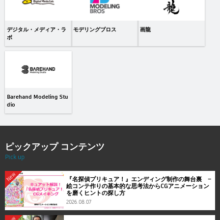
デジタル・メディア・ラ
モデリングブロス
画龍
ボ
Barehand Modeling Stu
dio
ピックアップ コンテンツ
Pick up
New
『名探偵プリキュア！』エンディング制作の舞台裏 ―
絵コンテ作りの基本的な思考法からCGアニメーション
を磨くヒントの探し方
2026.08.07