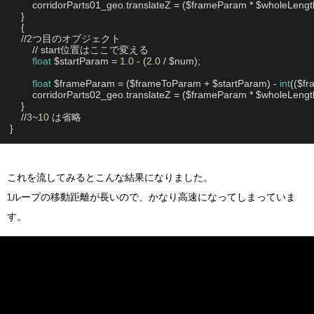
        corridorParts01_geo.translateZ = ($frameParam * $wholeLengt
    }

    {

    //
2
つ目のオブジェクト

        // start位置はここで変える

float
 $startParam = 
1.0
 - (
2.0
 / $num);

float
 $frameParam = ($frameToParam + $startParam) - 
int
(($fr
        corridorParts02_geo.translateZ = ($frameParam * $wholeLengt
    }

    //
3
~
10
 は省略

}
これを流してみるとこんな結果になりました。
1ループの移動距離が長いので、かなり高速になってしまっていま
す。