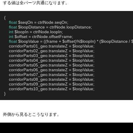
する値は全パーツ共通になります。
{

float
 $seqOn = ctrlNode.seqOn;

float
 $loopDistance = ctrlNode.loopDistance;

int
 $loopIn = ctrlNode.loopIn;

int
 $offset = ctrlNode.offsetFrame;

float
 $loopValue = ((frame + $offset)%$loopIn) * ($loopDistance / $
    corridorParts01_geo.translateZ = $loopValue;

    corridorParts02_geo.translateZ = $loopValue;

    corridorParts03_geo.translateZ = $loopValue;

    corridorParts04_geo.translateZ = $loopValue;

    corridorParts05_geo.translateZ = $loopValue;

    corridorParts06_geo.translateZ = $loopValue;

    corridorParts07_geo.translateZ = $loopValue;

    corridorParts08_geo.translateZ = $loopValue;

    corridorParts09_geo.translateZ = $loopValue;

    corridorParts10_geo.translateZ = $loopValue;

}
外側から見るとこうなります。