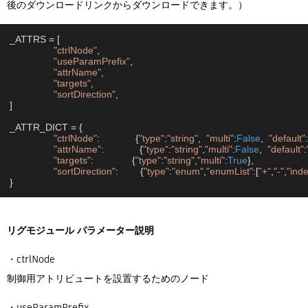
後のダウンロードリンクからダウンロードできます。）
_ATTRS = [

"ctrlNode"
,

"useParamPrefix"
,

"attrName"
,

"targets"
,

"sortDirection"
,

]

_ATTR_DICT = {

"ctrlNode"
:             {
"type"
:
"string"
,  
"multi"
:
False
,  
"default"
:
"attrName"
:             {
"type"
:
"string"
,
"multi"
:
False
,  
"default"
:
"targets"
:              {
"type"
:
"string"
,
"multi"
:
True
},

"sortDirection"
:        {
"type"
:
"enum"
,
"enumList"
:[
"+"
,
"-"
,
"ind
}
リグモジュール パラメーター説明
・ctrlNode
制御用アトリビュートを設置するためのノード
・useParamPrefix