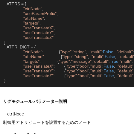
_ATTRS = [

"ctrlNode"
,

"useParamPrefix"
,

"attrName"
,

"targets"
,

"useTranslateX"
,

"useTranslateY"
,

"useTranslateZ"
]

_ATTR_DICT = {

"ctrlNode"
:             {
"type"
:
"string"
,  
"multi"
:
False
,  
"default"
:
"attrName"
:             {
"type"
:
"string"
,  
"multi"
:
False
,  
"default
"targets"
:              {
"type"
:
"message"
,
"default"
:
True
,
"multi"
:
"useTranslateX"
:        {
"type"
:
"bool"
,
"multi"
:
False
,  
"default"
"useTranslateY"
:        {
"type"
:
"bool"
,
"multi"
:
False
,  
"default"
"useTranslateZ"
:        {
"type"
:
"bool"
,
"multi"
:
False
,  
"default"
}
リグモジュール パラメーター説明
・ctrlNode
制御用アトリビュートを設置するためのノード