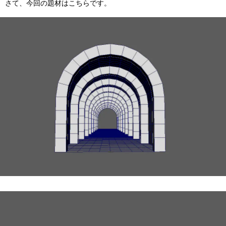
Flow Studio
さて、今回の題材はこちらです。