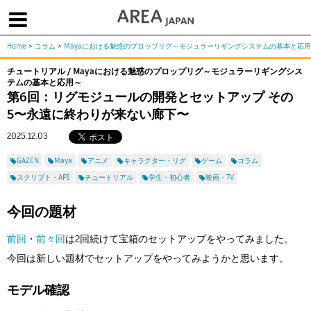
Home
>
コラム
>
Mayaにおける魅惑のプロップリグ～モジュラーリギングシステムの基本と応
体験版で始める
学生向け無償版
ソフトを購入
チュートリアル / Mayaにおける魅惑のプロップリグ～モジュラーリギングシス
テムの基本と応用～
|
|
|
About us
フォーラム
お問合せ
メールマガジン
第6回：リグモジュールの開発とセットアップ その
5〜永遠に終わりが来ない廊下〜
コラム
チュートリアル
ユーザー事例
Columns
Tutorials
User Stories
2025.12.03
ムービー
イベント
プロダクト
GAZEN
Maya
アニメ
キャラクター・リグ
ゲーム
コラム
Movies
Events
Products
スクリプト・API
チュートリアル
学生・初心者
映画・TV
求人
Jobs
今回の題材
注目のキーワード
インディー版
前回
・
前々回
は2回続けて宝箱のセットアップをやってみました。
3DCGとは
ゲーム開発
建築・製造
今回は新しい題材でセットアップをやってみようかと思います。
アニメ
教育機関・学生
モデル確認
Flow Production Tracking（旧ShotGrid）