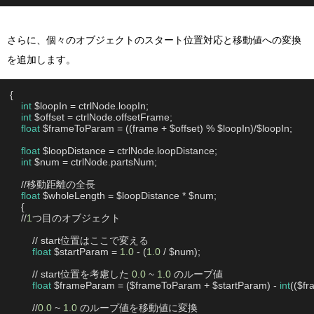
さらに、個々のオブジェクトのスタート位置対応と移動値への変換
を追加します。
{

int
 $loopIn = ctrlNode.loopIn;

int
 $offset = ctrlNode.offsetFrame;

float
 $frameToParam = ((frame + $offset) % $loopIn)/$loopIn;

float
 $loopDistance = ctrlNode.loopDistance;

int
 $num = ctrlNode.partsNum;

    //移動距離の全長

float
 $wholeLength = $loopDistance * $num;

    {

    //
1
つ目のオブジェクト

        // start位置はここで変える

float
 $startParam = 
1.0
 - (
1.0
 / $num);

        // start位置を考慮した 
0.0
 ~ 
1.0
 のループ値

float
 $frameParam = ($frameToParam + $startParam) - 
int
(($fr
        //
0.0
 ~ 
1.0
 のループ値を移動値に変換
