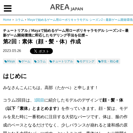
Home
>
コラム
>
Mayaで始めるゲーム用ローポリキャラモデル シーズン2～最新ゲーム開発環
体験版で始める
学生向け無償版
ソフトを購入
チュートリアル / Mayaで始めるゲーム用ローポリキャラモデル シーズン2～最
新ゲーム開発環境に即応したモデリング手法を伝授～
|
|
|
About us
フォーラム
お問合せ
メールマガジン
第2回：素体（顔・髪・体）作成
2023.05.26
コラム
チュートリアル
ユーザー事例
Columns
Tutorials
User Stories
Maya
ゲーム
コラム
チュートリアル
モデリング
学生・初心者
ムービー
イベント
プロダクト
Movies
Events
Products
はじめに
求人
Jobs
みなさんこんにちは。高部（たかべ）と申します！
注目のキーワード
インディー版
コラム2回目は、
1回目
に紹介したモデルのデザインで
顔・髪・体
3DCGとは
ゲーム開発
建築・製造
（以下「素体」とまとめます）
を作っていきます。顔・髪は、モデ
アニメ
教育機関・学生
ルを見た時に一番初めに注目する大切なパーツです。体は、服の作
成のベースとなるだけでなく、少しバランスが崩れると違和感の原
Flow Production Tracking（旧ShotGrid）