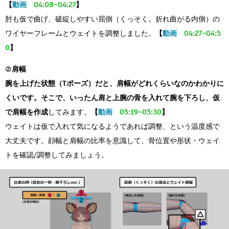
【
動画
04:08~04:27
】
肘も仮で曲げ、破綻しやすい屈側（くっそく。折れ曲がる内側）の
ワイヤーフレームとウェイトを調整しました。
【
動画
04:27~04:5
0
】
②肩幅
腕を上げた状態（Tポーズ）だと、肩幅がどれくらいなのかわかりに
くいです。そこで、いったん肩と上腕の骨を入れて腕を下ろし、仮
で肩幅を作成
してみます。
【
動画
05:19~05:30
】
ウェイトは仮で入れて気になるようであれば調整、という温度感で
大丈夫です。顔幅と肩幅の比率を意識して、骨位置や形状・ウェイ
トを確認/調整してみましょう。