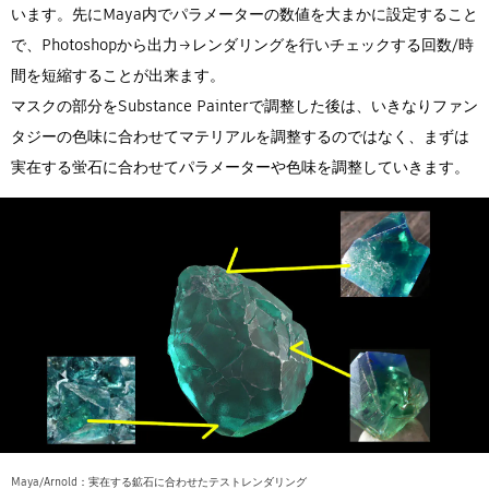
います。先にMaya内でパラメーターの数値を大まかに設定すること
で、Photoshopから出力→レンダリングを行いチェックする回数/時
間を短縮することが出来ます。
マスクの部分をSubstance Painterで調整した後は、いきなりファン
タジーの色味に合わせてマテリアルを調整するのではなく、まずは
実在する蛍石に合わせてパラメーターや色味を調整していきます。
Maya/Arnold：実在する鉱石に合わせたテストレンダリング