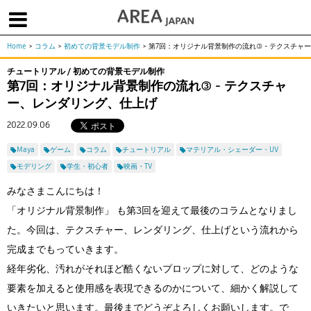
Home
>
コラム
>
初めての背景モデル制作
>
第7回：オリジナル背景制作の流れ③ - テクスチャ
体験版で始める
学生向け無償版
ソフトを購入
チュートリアル / 初めての背景モデル制作
第7回：オリジナル背景制作の流れ③ - テクスチャ
|
|
|
About us
フォーラム
お問合せ
メールマガジン
ー、レンダリング、仕上げ
コラム
チュートリアル
ユーザー事例
2022.09.06
Columns
Tutorials
User Stories
Maya
ゲーム
コラム
チュートリアル
マテリアル・シェーダー・UV
ムービー
イベント
プロダクト
モデリング
学生・初心者
映画・TV
Movies
Events
Products
みなさまこんにちは！
求人
Jobs
「オリジナル背景制作」 も第3回を迎えて最後のコラムとなりまし
注目のキーワード
た。今回は、テクスチャー、レンダリング、仕上げという流れから
インディー版
完成までもっていきます。
3DCGとは
ゲーム開発
建築・製造
経年劣化、汚れがそれほど酷くないプロップに対して、どのような
アニメ
教育機関・学生
要素を加えると使用感を表現できるのかについて、細かく解説して
Flow Production Tracking（旧ShotGrid）
いきたいと思います。最後までどうぞよろしくお願いします。で