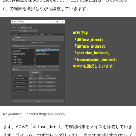
所のみ確認が出来れば良いので、「1:1」の隣にある「Crop Regio
n」で範囲を選択しながら調整していきます。
Maya/Arnold：RenderSettings内AOVの設定
まず、AOVの「diffuse_direct」で確認出来るノイズを除去していき
ます。ライトを一つずつレンダリングし、directionalLightのサンプ