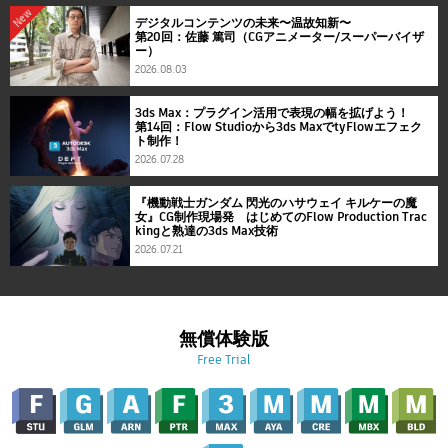
New
デジタルコンテンツの未来〜温故知新〜
第20回：佐藤 篤司（CGアニメーター/スーパーバイザ
ー）
2026.08.03
3ds Max：プラグイン活用で表現の幅を拡げよう！
第14回：Flow Studioから3ds MaxでtyFlowエフェク
ト制作！
2026.07.28
『機動戦士ガンダム 閃光のハサウェイ キルケーの魔
女』CG制作現場発 はじめてのFlow Production Trac
kingと熟達の3ds Max技術
2026.07.21
無償体験版
Free Trial