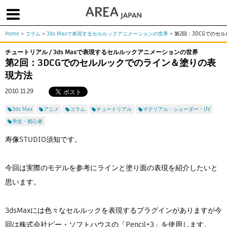
Home
>
コラム
>
3ds Maxで表現するセルルックアニメーションの世界
>
第2回：3DCGでのセ
体験版で始める
学生向け無償版
ソフトを購入
チュートリアル / 3ds Maxで表現するセルルックアニメーションの世界
第2回：3DCGでのセルルックでのライン＆塗りの表
|
|
|
About us
フォーラム
お問合せ
メールマガジン
現方法
コラム
チュートリアル
ユーザー事例
2010.11.29
Columns
Tutorials
User Stories
3ds Max
アニメ
コラム
チュートリアル
マテリアル・シェーダー・UV
ムービー
イベント
プロダクト
学生・初心者
Movies
Events
Products
寿像STUDIO須知です。
求人
Jobs
注目のキーワード
今回は実際のモデルを参考にラインと塗り面の表現を紹介したいと
インディー版
思います。
3DCGとは
ゲーム開発
建築・製造
アニメ
教育機関・学生
3dsMaxには色々なセルルックを表現するプラグインがありますが今
Flow Production Tracking（旧ShotGrid）
回は株式会社ピー・ソフトハウスの「Pencil+3」を使用します。