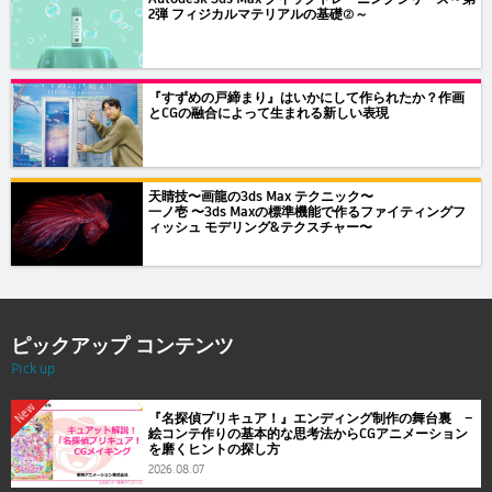
2弾 フィジカルマテリアルの基礎②～
『すずめの戸締まり』はいかにして作られたか？作画
とCGの融合によって生まれる新しい表現
天睛技〜画龍の3ds Max テクニック〜
一ノ壱 〜3ds Maxの標準機能で作るファイティングフ
ィッシュ モデリング&テクスチャー〜
ピックアップ コンテンツ
Pick up
New
『名探偵プリキュア！』エンディング制作の舞台裏 ―
絵コンテ作りの基本的な思考法からCGアニメーション
を磨くヒントの探し方
2026.08.07