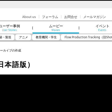
|
|
|
About us
フォーラム
お問合せ
メールマガジン
ユーザー事例
ムービー
イベント
User Stories
Movies
Events
築・製造
アニメ
教育機関・学生
Flow Production Tracking（旧Sho
トアーカイブの作成
l（日本語版）