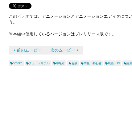
このビデオでは、アニメーションとアニメーションエディタにつ
う。
※本編中使用しているバージョンはプレリリース版です。
< 前のムービー
次のムービー >
Smoke
チュートリアル
中級者
合成
学生・初心者
映画・TV
編