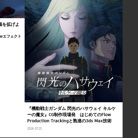
の幅を拡げよ
Flowエフェクト
『機動戦士ガンダム 閃光のハサウェイ キルケ
ーの魔女』CG制作現場発 はじめてのFlow
Production Trackingと熟達の3ds Max技術
2026.07.21