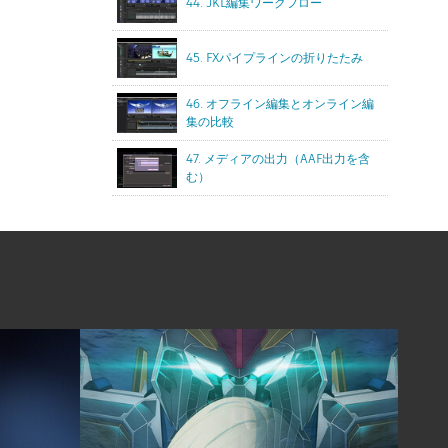
44. JKL編集ワークフロー
45. FXパイプラインの折りたたみ
46. オフライン編集とオンライン編
集の比較
47. メディアの出力（AAF出力を含
む）