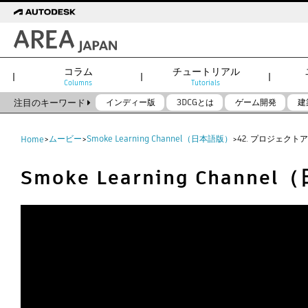
コラム
チュートリアル
Columns
Tutorials
注目のキーワード
インディー版
3DCGとは
ゲーム開発
建
ムービー
Smoke Learning Channel（日本語版）
42. プロジェク
Home
>
>
>
Smoke Learning Channe