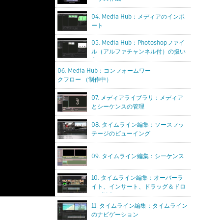
04. Media Hub：メディアのインポ
ート
05. Media Hub：Photoshopファイ
ル（アルファチャンネル付）の扱い
方
06. Media Hub：コンフォームワー
クフロー （制作中）
07. メディアライブラリ：メディア
とシーケンスの管理
08. タイムライン編集：ソースフッ
テージのビューイング
09. タイムライン編集：シーケンス
10. タイムライン編集：オーバーラ
イト、インサート、ドラッグ＆ドロ
ップ編集
11. タイムライン編集：タイムライン
のナビゲーション