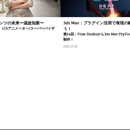
ンツの未来〜温故知新〜
3ds Max：プラグイン活用で表現
司（CGアニメーター/スーパーバイザ
う！
第14回：Flow Studioから3ds Maxでty
制作！
2026.07.28