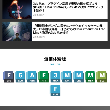
3ds Max：プラグイン活用で表現の幅を拡げよう！
第14回：Flow Studioから3ds MaxでtyFlowエフェク
ト制作！
2026.07.28
『機動戦士ガンダム 閃光のハサウェイ キルケーの魔
女』CG制作現場発 はじめてのFlow Production Trac
kingと熟達の3ds Max技術
2026.07.21
無償体験版
Free Trial