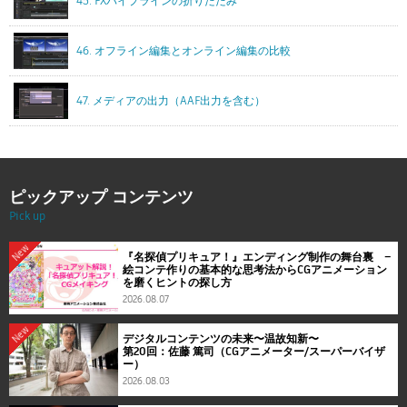
45. FXパイプラインの折りたたみ
46. オフライン編集とオンライン編集の比較
47. メディアの出力（AAF出力を含む）
ピックアップ コンテンツ
Pick up
New
『名探偵プリキュア！』エンディング制作の舞台裏 ―
絵コンテ作りの基本的な思考法からCGアニメーション
を磨くヒントの探し方
2026.08.07
New
デジタルコンテンツの未来〜温故知新〜
第20回：佐藤 篤司（CGアニメーター/スーパーバイザ
ー）
2026.08.03