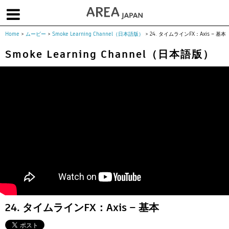
Home
>
ムービー
>
Smoke Learning Channel（日本語版）
>
24. タイムラインFX：Axis – 基本
体験版で始める
学生向け無償版
ソフトを購入
Smoke Learning Channel（日本語版）
|
|
|
About us
フォーラム
お問合せ
メールマガジン
コラム
チュートリアル
ユーザー事例
Columns
Tutorials
User Stories
ムービー
イベント
プロダクト
Movies
Events
Products
求人
Jobs
注目のキーワード
インディー版
3DCGとは
ゲーム開発
建築・製造
アニメ
教育機関・学生
24. タイムラインFX：Axis – 基本
Flow Production Tracking（旧ShotGrid）