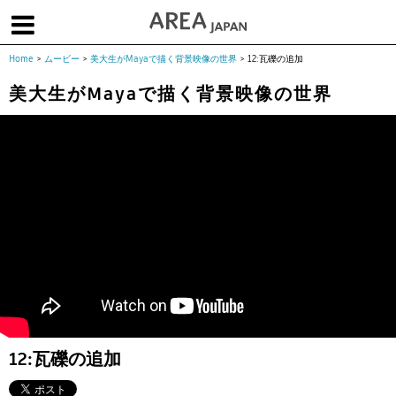
Home
>
ムービー
>
美大生がMayaで描く背景映像の世界
>
12:瓦礫の追加
体験版で始める
学生向け無償版
ソフトを購入
美大生がMayaで描く背景映像の世界
|
|
|
About us
フォーラム
お問合せ
メールマガジン
コラム
チュートリアル
ユーザー事例
Columns
Tutorials
User Stories
ムービー
イベント
プロダクト
Movies
Events
Products
求人
Jobs
注目のキーワード
インディー版
3DCGとは
ゲーム開発
建築・製造
アニメ
教育機関・学生
12:瓦礫の追加
Flow Production Tracking（旧ShotGrid）