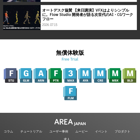
オートデスク協賛 【来日講演】VFXはよりシンプル
に。Flow Studio 開発者が語る次世代のAI・CGワーク
フロー
2026.07.15
無償体験版
Free Trial
コラム
チュートリアル
ユーザー事例
ムービー
イベント
プロダクト
求人