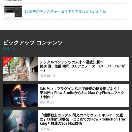
14:部屋のテクスチャ－＆マテリアル設定 02/まとめ
ピックアップ コンテンツ
Pick up
New
デジタルコンテンツの未来〜温故知新〜
第20回：佐藤 篤司（CGアニメーター/スーパーバイザ
ー）
2026.08.03
3ds Max：プラグイン活用で表現の幅を拡げよう！
第14回：Flow Studioから3ds MaxでtyFlowエフェク
ト制作！
2026.07.28
『機動戦士ガンダム 閃光のハサウェイ キルケーの魔
女』CG制作現場発 はじめてのFlow Production Trac
kingと熟達の3ds Max技術
2026.07.21