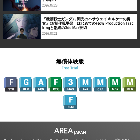
2026.07.28
『機動戦士ガンダム 閃光のハサウェイ キルケーの魔
女』CG制作現場発 はじめてのFlow Production Trac
kingと熟達の3ds Max技術
2026.07.21
無償体験版
Free Trial