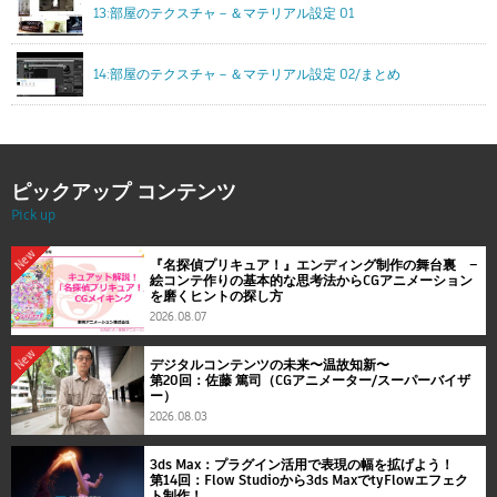
13:部屋のテクスチャ－＆マテリアル設定 01
14:部屋のテクスチャ－＆マテリアル設定 02/まとめ
ピックアップ コンテンツ
Pick up
New
『名探偵プリキュア！』エンディング制作の舞台裏 ―
絵コンテ作りの基本的な思考法からCGアニメーション
を磨くヒントの探し方
2026.08.07
New
デジタルコンテンツの未来〜温故知新〜
第20回：佐藤 篤司（CGアニメーター/スーパーバイザ
ー）
2026.08.03
3ds Max：プラグイン活用で表現の幅を拡げよう！
第14回：Flow Studioから3ds MaxでtyFlowエフェク
ト制作！