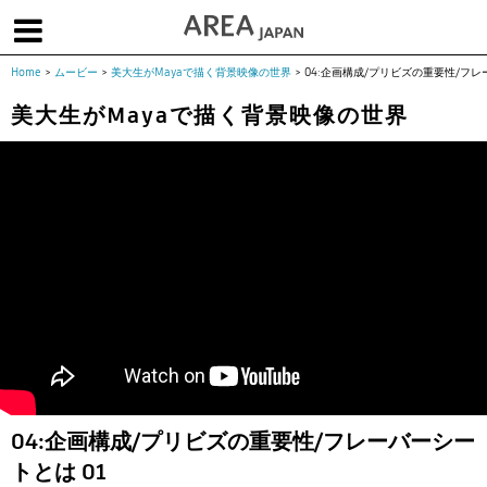
Home
>
ムービー
>
美大生がMayaで描く背景映像の世界
>
04:企画構成/プリビズの重要性/フレ
体験版で始める
学生向け無償版
ソフトを購入
美大生がMayaで描く背景映像の世界
|
|
|
About us
フォーラム
お問合せ
メールマガジン
コラム
チュートリアル
ユーザー事例
Columns
Tutorials
User Stories
ムービー
イベント
プロダクト
Movies
Events
Products
求人
Jobs
注目のキーワード
インディー版
3DCGとは
ゲーム開発
建築・製造
アニメ
教育機関・学生
04:企画構成/プリビズの重要性/フレーバーシー
Flow Production Tracking（旧ShotGrid）
トとは 01