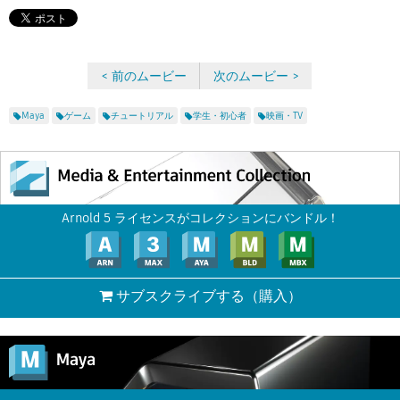
Flow Studio
< 前のムービー
次のムービー >
Maya
ゲーム
チュートリアル
学生・初心者
映画・TV
Arnold 5 ライセンスがコレクションにバンドル！
サブスクライブする
（購入）