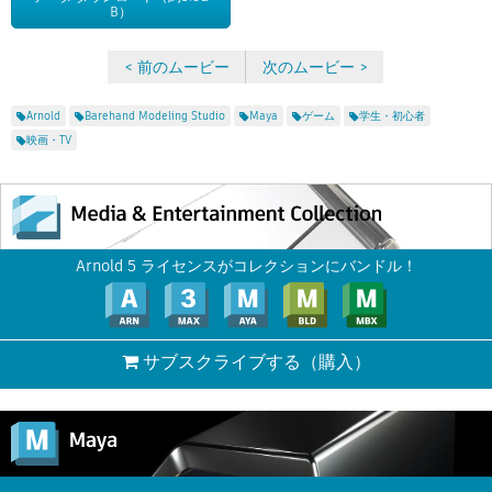
B）
< 前のムービー
次のムービー >
Arnold
Barehand Modeling Studio
Maya
ゲーム
学生・初心者
映画・TV
Arnold 5 ライセンスがコレクションにバンドル！
サブスクライブする
（購入）