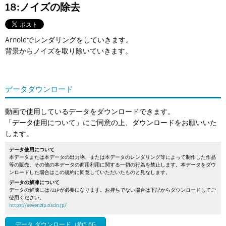
Flow Studio
18:ノイズの除去
Arnoldでレンダリングをしていきます。
背景からノイズを取り除いていきます。
データダウンロード
動画で使用しているデータをダウンロードできます。
「データ使用について」にご同意の上、ダウンロードをお願いいた
します。
データ使用について
本データまたは本データの出力物、または本データのレンダリング等によって制作した作品
等の販売、その他の本データの商用利用に関する一切の行為を禁止します。本データをダウ
ンロードした場合はこの規約に同意していただいたものと見なします。
データの解凍について
データの解凍には7ZIPが必要になります。お持ちでない場合は下記からダウンロードしてご
使用ください。
https://sevenzip.osdn.jp/
データ ダウンロード（約5.6G