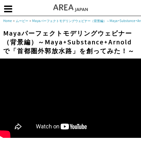
Home
>
ムービー
>
Mayaパーフェクトモデリングウェビナー（背景編）～Maya+Substance+
体験版で始める
学生向け無償版
ソフトを購入
Mayaパーフェクトモデリングウェビナー
（背景編）～Maya+Substance+Arnold
|
|
|
About us
フォーラム
お問合せ
メールマガジン
で「首都圏外郭放水路」を創ってみた！～
コラム
チュートリアル
ユーザー事例
Columns
Tutorials
User Stories
ムービー
イベント
プロダクト
Movies
Events
Products
求人
Jobs
注目のキーワード
インディー版
3DCGとは
ゲーム開発
建築・製造
アニメ
教育機関・学生
Flow Production Tracking（旧ShotGrid）