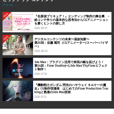
Pick up
New
『名探偵プリキュア！』エンディング制作の舞台裏 ―
絵コンテ作りの基本的な思考法からCGアニメーション
を磨くヒントの探し方
2026.08.07
New
デジタルコンテンツの未来〜温故知新〜
第20回：佐藤 篤司（CGアニメーター/スーパーバイザ
ー）
2026.08.03
3ds Max：プラグイン活用で表現の幅を拡げよう！
第14回：Flow Studioから3ds MaxでtyFlowエフェク
ト制作！
2026.07.28
『機動戦士ガンダム 閃光のハサウェイ キルケーの魔
女』CG制作現場発 はじめてのFlow Production Trac
kingと熟達の3ds Max技術
2026.07.21