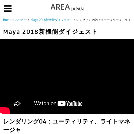
Home
>
ムービー
>
Maya 2018新機能ダイジェスト
>
レンダリング04：ユーティリティ、ライ
体験版で始める
学生向け無償版
ソフトを購入
Maya 2018新機能ダイジェスト
|
|
|
About us
フォーラム
お問合せ
メールマガジン
コラム
チュートリアル
ユーザー事例
Columns
Tutorials
User Stories
ムービー
イベント
プロダクト
Movies
Events
Products
求人
Jobs
注目のキーワード
インディー版
3DCGとは
ゲーム開発
建築・製造
アニメ
教育機関・学生
レンダリング04：ユーティリティ、ライトマネ
Flow Production Tracking（旧ShotGrid）
ージャ