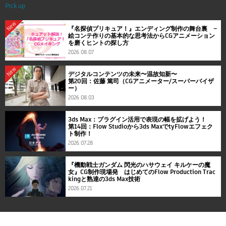
Pick up
New
『名探偵プリキュア！』エンディング制作の舞台裏 ―
絵コンテ作りの基本的な思考法からCGアニメーション
を磨くヒントの探し方
2026.08.07
New
デジタルコンテンツの未来〜温故知新〜
第20回：佐藤 篤司（CGアニメーター/スーパーバイザ
ー）
2026.08.03
3ds Max：プラグイン活用で表現の幅を拡げよう！
第14回：Flow Studioから3ds MaxでtyFlowエフェク
ト制作！
2026.07.28
『機動戦士ガンダム 閃光のハサウェイ キルケーの魔
女』CG制作現場発 はじめてのFlow Production Trac
kingと熟達の3ds Max技術
2026.07.21