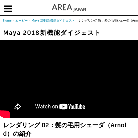
Home
>
ムービー
>
Maya 2018新機能ダイジェスト
>
レンダリング 02：髪の毛用シェーダ（Arn
体験版で始める
学生向け無償版
ソフトを購入
Maya 2018新機能ダイジェスト
|
|
|
About us
フォーラム
お問合せ
メールマガジン
コラム
チュートリアル
ユーザー事例
Columns
Tutorials
User Stories
ムービー
イベント
プロダクト
Movies
Events
Products
求人
Jobs
注目のキーワード
インディー版
3DCGとは
ゲーム開発
建築・製造
アニメ
教育機関・学生
レンダリング 02：髪の毛用シェーダ（Arnol
Flow Production Tracking（旧ShotGrid）
d）の紹介