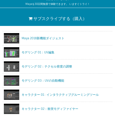
Mayaを30日間無償で体験できます。 いますぐトライ！
サブスクライブする
（購入）
Maya 2018新機能ダイジェスト
モデリング 01：UV編集
モデリング 02：テクセル密度の調整
モデリング 03：UVの自動機能
キャラクター 01 : インタラクティブグルーミングツール
キャラクター 02：衝突モディファイヤー