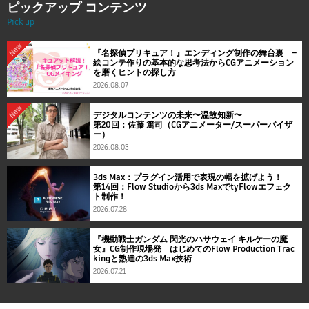
ピックアップ コンテンツ
Pick up
New
『名探偵プリキュア！』エンディング制作の舞台裏 ―
絵コンテ作りの基本的な思考法からCGアニメーション
を磨くヒントの探し方
2026.08.07
New
デジタルコンテンツの未来〜温故知新〜
第20回：佐藤 篤司（CGアニメーター/スーパーバイザ
ー）
2026.08.03
3ds Max：プラグイン活用で表現の幅を拡げよう！
第14回：Flow Studioから3ds MaxでtyFlowエフェク
ト制作！
2026.07.28
『機動戦士ガンダム 閃光のハサウェイ キルケーの魔
女』CG制作現場発 はじめてのFlow Production Trac
kingと熟達の3ds Max技術
2026.07.21