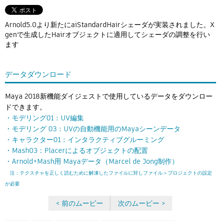
Flow Studio
Arnold5.0より新たにaiStandardHairシェーダが実装されました。X
genで生成したHairオブジェクトに適用してシェーダの調整を行い
ます
データダウンロード
Maya 2018新機能ダイジェストで使用しているデータをダウンロー
ドできます。
・モデリング01：UV編集
・モデリング 03：UVの自動機能用のMayaシーンデータ
・キャラクター01：インタラクティブグルーミング
・Mash03：Placerによるオブジェクトの配置
・Arnold+Mash用 Mayaデータ（Marcel de Jong制作）
注：テクスチャを正しく読むために解凍したファイルに対しファイル＞プロジェクトの設定
が必要
< 前のムービー
次のムービー >