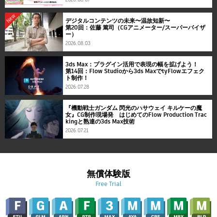
New
デジタルコンテンツの未来〜温故知新〜
第20回：佐藤 篤司（CGアニメーター/スーパーバイザ
ー）
2026.08.03
3ds Max：プラグイン活用で表現の幅を拡げよう！
第14回：Flow Studioから3ds MaxでtyFlowエフェク
ト制作！
2026.07.28
『機動戦士ガンダム 閃光のハサウェイ キルケーの魔
女』CG制作現場発 はじめてのFlow Production Trac
kingと熟達の3ds Max技術
2026.07.21
無償体験版
Free Trial