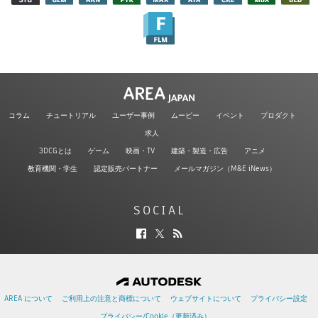
コラム
チュートリアル
ユーザー事例
ムービー
イベント
プロダクト
求人
3DCGとは
ゲーム
映画・TV
建築・製造・広告
アニメ
教育機関・学生
認定販売パートナー
メールマガジン（M&E iNews）
SOCIAL
AREA について
ご利用上の注意と商標について
ウェブサイトについて
プライバシー設定
プライバシー/Cookie（更新済み）