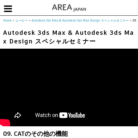
Home
>
ムービー
>
Autodesk 3ds Max & Autodesk 3ds Max Design スペシャルセミナー
>
09
体験版で始める
学生向け無償版
ソフトを購入
Autodesk 3ds Max & Autodesk 3ds Ma
x Design スペシャルセミナー
|
|
|
About us
フォーラム
お問合せ
メールマガジン
コラム
チュートリアル
ユーザー事例
Columns
Tutorials
User Stories
ムービー
イベント
プロダクト
Movies
Events
Products
求人
Jobs
注目のキーワード
インディー版
3DCGとは
ゲーム開発
建築・製造
アニメ
教育機関・学生
Flow Production Tracking（旧ShotGrid）
09. CATのその他の機能