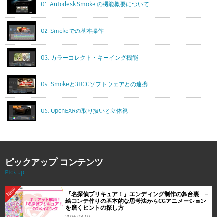
01. Autodesk Smoke の機能概要について
02. Smokeでの基本操作
03. カラーコレクト・キーイング機能
04. Smokeと3DCGソフトウェアとの連携
05. OpenEXRの取り扱いと立体視
ピックアップ コンテンツ
Pick up
New
『名探偵プリキュア！』エンディング制作の舞台裏 ―
絵コンテ作りの基本的な思考法からCGアニメーション
を磨くヒントの探し方
2026.08.07