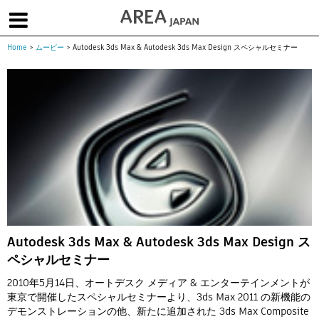
Home
>
ムービー
>
Autodesk 3ds Max & Autodesk 3ds Max Design スペシャルセミナー
体験版で始める
学生向け無償版
ソフトを購入
|
|
|
About us
フォーラム
お問合せ
メールマガジン
コラム
チュートリアル
ユーザー事例
Columns
Tutorials
User Stories
ムービー
イベント
プロダクト
Movies
Events
Products
求人
Jobs
注目のキーワード
インディー版
Autodesk 3ds Max & Autodesk 3ds Max Design ス
ペシャルセミナー
3DCGとは
ゲーム開発
建築・製造
アニメ
教育機関・学生
2010年5月14日、オートデスク メディア & エンターテインメントが
東京で開催したスペシャルセミナーより、3ds Max 2011 の新機能の
Flow Production Tracking（旧ShotGrid）
デモンストレーションの他、新たに追加された 3ds Max Composite