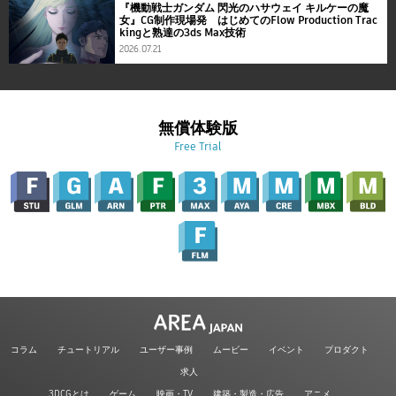
『機動戦士ガンダム 閃光のハサウェイ キルケーの魔
女』CG制作現場発 はじめてのFlow Production Trac
kingと熟達の3ds Max技術
2026.07.21
無償体験版
Free Trial
コラム
チュートリアル
ユーザー事例
ムービー
イベント
プロダクト
求人
3DCGとは
ゲーム
映画・TV
建築・製造・広告
アニメ