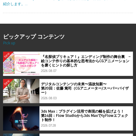
紹介します。...
ピックアップ コンテンツ
Pick up
New
『名探偵プリキュア！』エンディング制作の舞台裏 ―
絵コンテ作りの基本的な思考法からCGアニメーション
を磨くヒントの探し方
2026.08.07
New
デジタルコンテンツの未来〜温故知新〜
第20回：佐藤 篤司（CGアニメーター/スーパーバイザ
ー）
2026.08.03
3ds Max：プラグイン活用で表現の幅を拡げよう！
第14回：Flow Studioから3ds MaxでtyFlowエフェク
ト制作！
2026.07.28