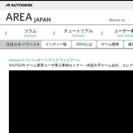
|
About us
コラム
チュートリアル
ユーザー
Columns
Tutorials
User Stori
注目のキーワード
インディー版
3DCGとは
ゲーム開発
建
Flow Production Tracking（旧ShotGrid）
Flow Studio
イベント
オートデスク ウェビナー
Home
>
>
>
SHOTGUN ゲーム業界ユーザ導入事例セミナー～米国大手ゲーム会社、エレクトロニ