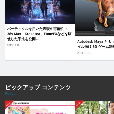
パーティクルを用いた表現の可能性 ～
3ds Max、Krakatoa、FumeFXなどを駆
使した手法を公開～
Autodesk Maya と 
2013.11.19
イル向け 3D ゲーム制
2013.07.30
ピックアップ コンテンツ
Pick up
New
New