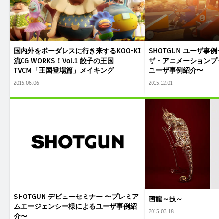
国内外をボーダレスに行き来するKOO-KI
SHOTGUN ユーザ事
流CG WORKS！Vol.1 餃子の王国
ザ・アニメーションプ
TVCM「王国登場篇」メイキング
ユーザ事例紹介〜
2016.06.06
2015.12.01
SHOTGUN デビューセミナー 〜プレミア
画龍～技～
ムエージェンシー様によるユーザ事例紹
2015.03.18
介〜