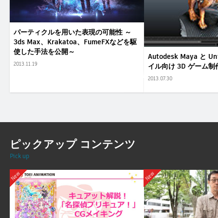
パーティクルを用いた表現の可能性 ～
3ds Max、Krakatoa、FumeFXなどを駆
使した手法を公開～
Autodesk Maya と 
2013.11.19
イル向け 3D ゲーム制
2013.07.30
ピックアップ コンテンツ
Pick up
New
New