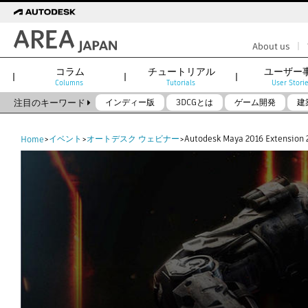
|
About us
コラム
チュートリアル
ユーザー
Columns
Tutorials
User Stori
注目のキーワード
インディー版
3DCGとは
ゲーム開発
建
Flow Production Tracking（旧ShotGrid）
Flow Studio
イベント
オートデスク ウェビナー
Autodesk Maya 2016 E
Home
>
>
>