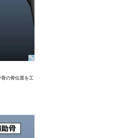
幹骨の骨位置を工
。