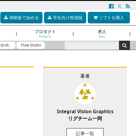
体験版で始める
学生向け無償版
ソフトを購入
プロダクト
求人
Products
Jobs
tGrid）
Flow Studio
て
著者
Integral Vision Graphics
リグチーム一同
記事一覧