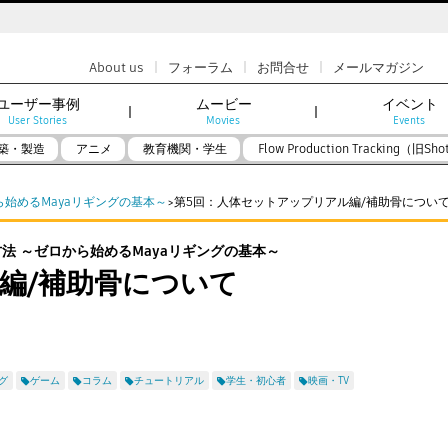
|
|
|
About us
フォーラム
お問合せ
メールマガジン
ユーザー事例
ムービー
イベント
User Stories
Movies
Events
築・製造
アニメ
教育機関・学生
Flow Production Tracking（旧Sho
始めるMayaリギングの基本～
第5回：人体セットアップリアル編/補助骨につい
>
法 ～ゼロから始めるMayaリギングの基本～
編/補助骨について
グ
ゲーム
コラム
チュートリアル
学生・初心者
映画・TV