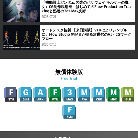
『機動戦士ガンダム 閃光のハサウェイ キルケーの魔
女』CG制作現場発 はじめてのFlow Production Trac
kingと熟達の3ds Max技術
2026.07.21
オートデスク協賛 【来日講演】VFXはよりシンプル
に。Flow Studio 開発者が語る次世代のAI・CGワーク
フロー
2026.07.15
無償体験版
Free Trial