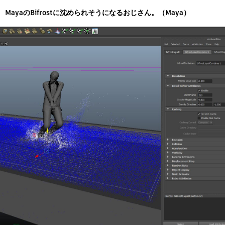
MayaのBifrostに沈められそうになるおじさん。（Maya）