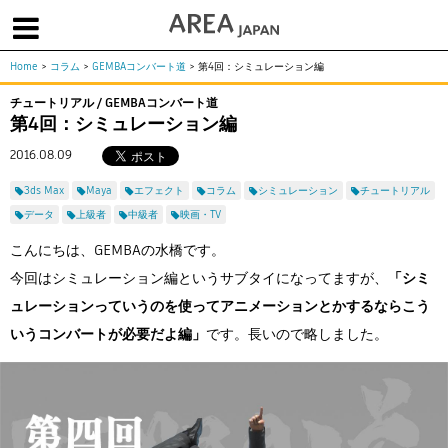
Home
>
コラム
>
GEMBAコンバート道
>
第4回：シミュレーション編
体験版で始める
学生向け無償版
ソフトを購入
チュートリアル / GEMBAコンバート道
第4回：シミュレーション編
|
|
|
About us
フォーラム
お問合せ
メールマガジン
2016.08.09
コラム
チュートリアル
ユーザー事例
3ds Max
Maya
エフェクト
コラム
シミュレーション
チュートリアル
Columns
Tutorials
User Stories
データ
上級者
中級者
映画・TV
ムービー
イベント
プロダクト
Movies
Events
Products
こんにちは、GEMBAの水橋です。
求人
今回はシミュレーション編というサブタイになってますが、
「シミ
Jobs
ュレーションっていうのを使ってアニメーションとかするならこう
注目のキーワード
インディー版
いうコンバートが必要だよ編」
です。長いので略しました。
3DCGとは
ゲーム開発
建築・製造
アニメ
教育機関・学生
Flow Production Tracking（旧ShotGrid）