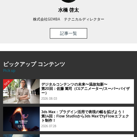
水橋 啓太
株式会社GEMBA テクニカルディレクター
記事一覧
ピックアップ コンテンツ
Pick up
New
デジタルコンテンツの未来〜温故知新〜
第20回：佐藤 篤司（CGアニメーター/スーパーバイザ
ー）
2026.08.03
3ds Max：プラグイン活用で表現の幅を拡げよう！
第14回：Flow Studioから3ds MaxでtyFlowエフェク
ト制作！
2026.07.28