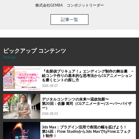
株式会社GEMBA コンポジットリーダー
記事一覧
ピックアップ コンテンツ
Pick up
New
『名探偵プリキュア！』エンディング制作の舞台裏 ―
絵コンテ作りの基本的な思考法からCGアニメーション
を磨くヒントの探し方
2026.08.07
New
デジタルコンテンツの未来〜温故知新〜
第20回：佐藤 篤司（CGアニメーター/スーパーバイザ
ー）
2026.08.03
3ds Max：プラグイン活用で表現の幅を拡げよう！
第14回：Flow Studioから3ds MaxでtyFlowエフェク
ト制作！