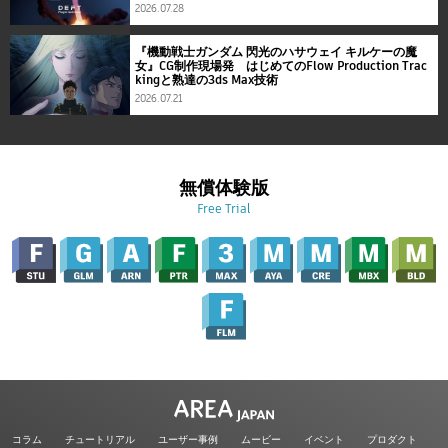
2026.07.28
『機動戦士ガンダム 閃光のハサウェイ キルケーの魔
女』CG制作現場発 はじめてのFlow Production Trac
kingと熟達の3ds Max技術
2026.07.21
無償体験版
Free Trial
コラム
チュートリアル
ユーザー事例
ムービー
イベント
プロダクト