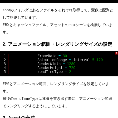
shotのフォルダにあるファイルをそれぞれ取得して、変数に配列と
して格納しています。
FBXとキャッシュファイル、アセットのmaxシーンを検索していま
す。
2. アニメーション範囲・レンダリングサイズの設定
?
1
FrameRate 
=
30
2
AnimationRange 
=
interval 
5
120
3
RenderWidth 
=
1280
4
RenderHeight 
=
720
5
rendTimeType 
=
2
FPSとアニメーション範囲、レンダリングサイズを設定していま
す。
最後のrendTimeTypeは連番を書き出す際に、アニメーション範囲
でレンダリングするようにしています。
3. Assetの合成