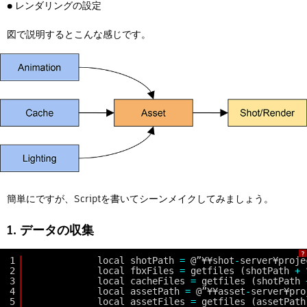
● レンダリングの設定
図で説明するとこんな感じです。
簡単にですが、Scriptを書いてシーンメイクしてみましょう。
1. データの収集
?
1
local shotPath 
=
@”¥¥shot
-
server¥proje
2
local fbxFiles 
=
getfiles (shotPath 
+
3
local cacheFiles 
=
getfiles (shotPath 
4
local assetPath 
=
@”¥¥asset
-
server¥pro
5
local assetFiles 
=
getfiles (assetPath