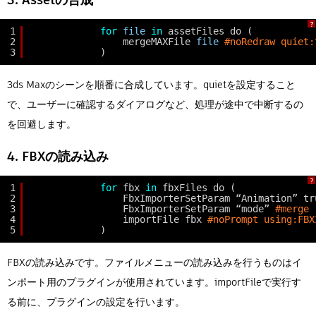
?
1
for
file
in
assetFiles do (
2
mergeMAXFile 
file
#noRedraw quiet:
3
)
3ds Maxのシーンを順番に合成しています。quietを設定すること
で、ユーザーに確認するダイアログなど、処理が途中で中断するの
を回避します。
4. FBXの読み込み
?
1
for
fbx 
in
fbxFiles do (
2
FbxImporterSetParam “Animation” tr
3
FbxImporterSetParam “mode” 
#merge
4
importFile fbx 
#noPrompt using:FBX
5
)
FBXの読み込みです。ファイルメニューの読み込みを行うものはイ
ンポート用のプラグインが使用されています。importFileで実行す
る前に、プラグインの設定を行います。