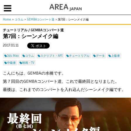
Home
>
コラム
>
GEMBAコンバート道
>
第7回：シーンメイク編
体験版で始める
学生向け無償版
ソフトを購入
チュートリアル / GEMBAコンバート道
第7回：シーンメイク編
|
|
|
About us
フォーラム
お問合せ
メールマガジン
2017.01.11
コラム
チュートリアル
ユーザー事例
3ds Max
コラム
スクリプト・API
チュートリアル
データ
上級者
Columns
Tutorials
User Stories
中級者
映画・TV
ムービー
イベント
プロダクト
Movies
Events
Products
こんにちは、GEMBAの水橋です。
求人
第７回目のGEMBAコンバート道、これで最終回となりました。
Jobs
最後は、これまでのコンバートを入れ込んだシーンメイク編です。
注目のキーワード
インディー版
3DCGとは
ゲーム開発
建築・製造
アニメ
教育機関・学生
Flow Production Tracking（旧ShotGrid）