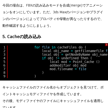
今回の場合は、FBXの読み込みモードを合成(merge)でアニメーシ
ョンをオンにしています。ただ、3ds Maxのバージョンやプラグイ
ンのバージョンによってプロパティや挙動が異なったりするので、
動作確認するようにしましょう。
5. Cacheの読み込み
?
1
for
file
in
cacheFiles do (
2
local obj_name 
=
getfilenamefile 
f
3
local obj 
=
getNodeByName obj_name
4
if
obj !
=
undefined then (
5
local mod 
=
Point_Cache ()
6
addmodifier obj mod
7
mod.filename 
=
file
8
)
9
)
キャッシュファイルのファイル名からオブジェクトを見つけて、ポ
イントキャッシュモディファイヤを作成しています。
その後、モディファイヤのファイルにキャッシュファイルを適用し
ています。