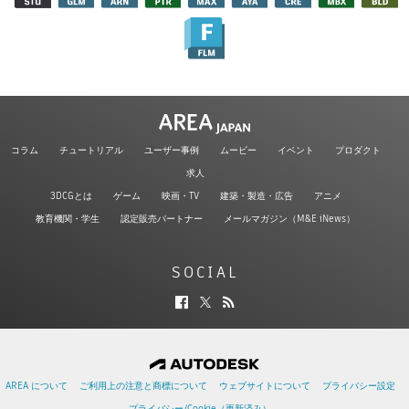
コラム
チュートリアル
ユーザー事例
ムービー
イベント
プロダクト
求人
3DCGとは
ゲーム
映画・TV
建築・製造・広告
アニメ
教育機関・学生
認定販売パートナー
メールマガジン（M&E iNews）
SOCIAL
AREA について
ご利用上の注意と商標について
ウェブサイトについて
プライバシー設定
プライバシー/Cookie（更新済み）