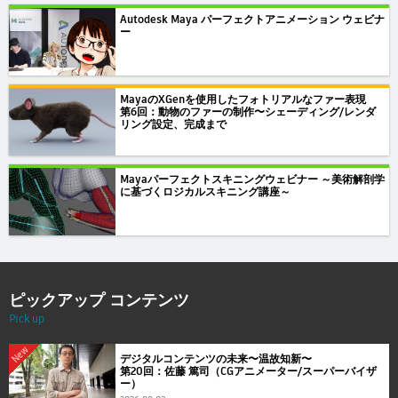
Autodesk Maya パーフェクトアニメーション ウェビナ
ー
MayaのXGenを使用したフォトリアルなファー表現
第6回：動物のファーの制作〜シェーディング/レンダ
リング設定、完成まで
Mayaパーフェクトスキニングウェビナー ～美術解剖学
に基づくロジカルスキニング講座～
ピックアップ コンテンツ
Pick up
New
デジタルコンテンツの未来〜温故知新〜
第20回：佐藤 篤司（CGアニメーター/スーパーバイザ
ー）