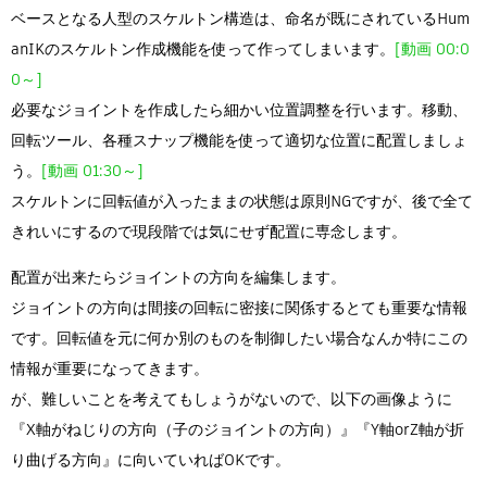
ベースとなる人型のスケルトン構造は、命名が既にされているHum
anIKのスケルトン作成機能を使って作ってしまいます。
[動画 00:0
0～]
必要なジョイントを作成したら細かい位置調整を行います。移動、
回転ツール、各種スナップ機能を使って適切な位置に配置しましょ
う。
[動画 01:30～]
スケルトンに回転値が入ったままの状態は原則NGですが、後で全て
きれいにするので現段階では気にせず配置に専念します。
配置が出来たらジョイントの方向を編集します。
ジョイントの方向は間接の回転に密接に関係するとても重要な情報
です。回転値を元に何か別のものを制御したい場合なんか特にこの
情報が重要になってきます。
が、難しいことを考えてもしょうがないので、以下の画像ように
『X軸がねじりの方向（子のジョイントの方向）』『Y軸orZ軸が折
り曲げる方向』に向いていればOKです。