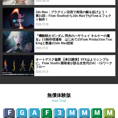
2026.08.03
3ds Max：プラグイン活用で表現の幅を拡げよう！
第14回：Flow Studioから3ds MaxでtyFlowエフェク
ト制作！
2026.07.28
『機動戦士ガンダム 閃光のハサウェイ キルケーの魔
女』CG制作現場発 はじめてのFlow Production Trac
kingと熟達の3ds Max技術
2026.07.21
オートデスク協賛 【来日講演】VFXはよりシンプル
に。Flow Studio 開発者が語る次世代のAI・CGワーク
フロー
2026.07.15
無償体験版
Free Trial