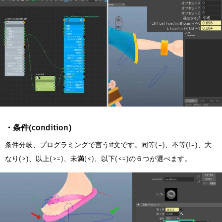
・条件(condition)
条件分岐、プログラミングで言うif文です。同等(=)、不等(!=)、大
なり(>)、以上(>=)、未満(<)、以下(<=)の６つが選べます。