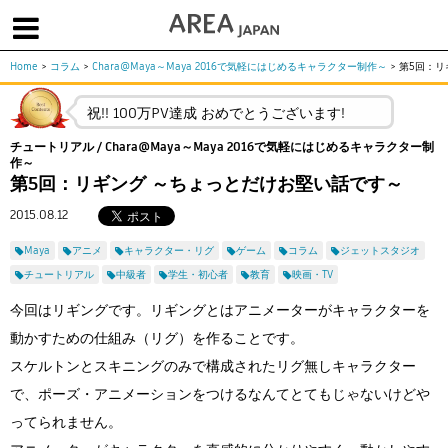
Home
>
コラム
>
Chara@Maya～Maya 2016で気軽にはじめるキャラクター制作～
>
第5回：リ
体験版で始める
学生向け無償版
ソフトを購入
祝!! 100万PV達成 おめでとうございます!
|
|
|
About us
フォーラム
お問合せ
メールマガジン
チュートリアル / Chara@Maya～Maya 2016で気軽にはじめるキャラクター制
作～
コラム
チュートリアル
ユーザー事例
第5回：リギング ～ちょっとだけお堅い話です～
Columns
Tutorials
User Stories
2015.08.12
ムービー
イベント
プロダクト
Movies
Events
Products
Maya
アニメ
キャラクター・リグ
ゲーム
コラム
ジェットスタジオ
求人
チュートリアル
中級者
学生・初心者
教育
映画・TV
Jobs
今回はリギングです。リギングとはアニメーターがキャラクターを
注目のキーワード
インディー版
動かすための仕組み（リグ）を作ることです。
3DCGとは
ゲーム開発
建築・製造
スケルトンとスキニングのみで構成されたリグ無しキャラクター
アニメ
教育機関・学生
で、ポーズ・アニメーションをつけるなんてとてもじゃないけどや
Flow Production Tracking（旧ShotGrid）
ってられません。