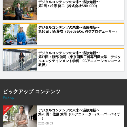
デジタルコンテンツの未来〜温故知新〜
第2回：松原 健二（株式会社SNK CEO）
デジタルコンテンツの未来〜温故知新〜
第16回：塙 芽衣（Spade&Co. VFXプロデューサー）
デジタルコンテンツの未来〜温故知新〜
第17回：渡部 健司（東京国際工科専門職大学 デジタ
ルエンタテインメント学科 CGアニメーションコース
教授）
ピックアップ コンテンツ
Pick up
New
デジタルコンテンツの未来〜温故知新〜
第20回：佐藤 篤司（CGアニメーター/スーパーバイザ
ー）
2026.08.03