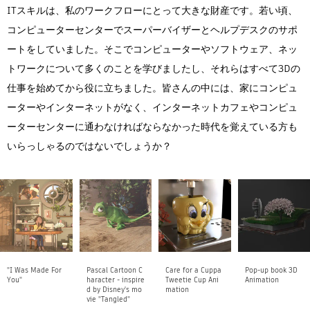
ITスキルは、私のワークフローにとって大きな財産です。若い頃、
コンピューターセンターでスーパーバイザーとヘルプデスクのサポ
ートをしていました。そこでコンピューターやソフトウェア、ネッ
トワークについて多くのことを学びましたし、それらはすべて3Dの
仕事を始めてから役に立ちました。皆さんの中には、家にコンピュ
ーターやインターネットがなく、インターネットカフェやコンピュ
ーターセンターに通わなければならなかった時代を覚えている方も
いらっしゃるのではないでしょうか？
"I Was Made For
Pascal Cartoon C
Care for a Cuppa
Pop-up book 3D
You"
haracter - inspire
Tweetie Cup Ani
Animation
d by Disney's mo
mation
vie "Tangled"