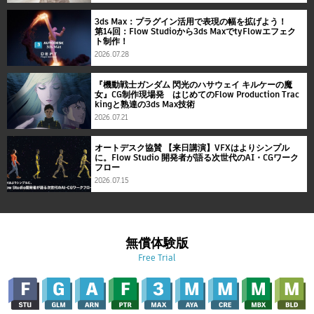
3ds Max：プラグイン活用で表現の幅を拡げよう！
第14回：Flow Studioから3ds MaxでtyFlowエフェク
ト制作！
2026.07.28
『機動戦士ガンダム 閃光のハサウェイ キルケーの魔
女』CG制作現場発 はじめてのFlow Production Trac
kingと熟達の3ds Max技術
2026.07.21
オートデスク協賛 【来日講演】VFXはよりシンプル
に。Flow Studio 開発者が語る次世代のAI・CGワーク
フロー
2026.07.15
無償体験版
Free Trial