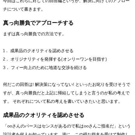
今回はこれらに対しての回答編というか、解決に向けてのアプロー
Flow Studio
チについて書きます。
真っ向勝負でアプローチする
まずは真っ向勝負での方法です。
1． 成果品のクオリティを認めさせる
2． オリジナリティを発揮する(オンリーワンを目指す)
3． フィー向上のために地道な交渉を続ける
何だこの回答は! 解決策になってない! といったお叱りを受けそうで
すが、真っ向勝負だと上記に帰結してしまうと言うのが私の考えで
す。 それぞれについて私の考えを書いていきたいと思います。
成果品のクオリティを認めさせる
「○○さんのパースはセンスがあるので私は○○さんご指名だ」という
設計者を何人か知っています。逆に、この様な指名を受けて制作し