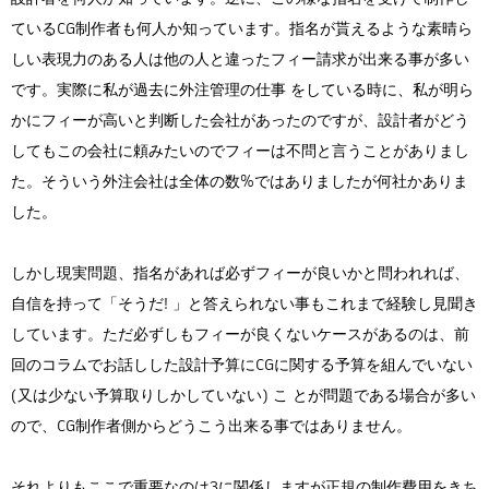
ているCG制作者も何人か知っています。指名が貰えるような素晴ら
しい表現力のある人は他の人と違ったフィー請求が出来る事が多い
です。実際に私が過去に外注管理の仕事 をしている時に、私が明ら
かにフィーが高いと判断した会社があったのですが、設計者がどう
してもこの会社に頼みたいのでフィーは不問と言うことがありまし
た。そういう外注会社は全体の数%ではありましたが何社かありま
した。
しかし現実問題、指名があれば必ずフィーが良いかと問われれば、
自信を持って「そうだ! 」と答えられない事もこれまで経験し見聞き
しています。ただ必ずしもフィーが良くないケースがあるのは、前
回のコラムでお話しした設計予算にCGに関する予算を組んでいない
(又は少ない予算取りしかしていない) こ とが問題である場合が多い
ので、CG制作者側からどうこう出来る事ではありません。
それよりもここで重要なのは3に関係しますが正規の制作費用をきち