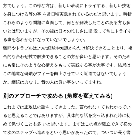
方でしょう。この様な方は、新しい表現にトライする、新しい技術
を身につける等の事 を常日頃実践されているのだと思います。時折
これらのような問題に直面して、何とか解決したことのある方も多
いとは思いますが、その後は日々の忙しさに埋 没して常にトライす
る事を忘れがちになっていないでしょうか。
難問やトラブルは1つの経験や知識からだけ解決できることより、複
合的な合わせ技で解決できることの方が多いと思います。そのため
にも常にそのような心構えをもって実践する事が大事です。結局は
この地道な研鑽がフィーを向上させていく近道ではないでしょう
か。継続は力なり。昔の人は良い事をいってますね。
別のアプローチで攻める (角度を変えてみる)
これまでは正攻法の話をしてきました。言われなくてもわかってい
ると思えることではありますが、具体的な話を突っ込まれた時に初
めて気づくことも多 いと思います。まずはこの点が確立できて初め
て次のステップへ進めるという思いがあったので、ついつい長く書