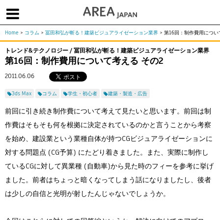
Home
>
コラム
>
冨田和弘が斬る！建築ビジュアライゼーション業界
>
第16回：制作費用につい
体験版で始める
学生向け無償版
ソフトを購入
トレンド&テクノロジー / 冨田和弘が斬る！建築ビジュアライゼーション業界
第16回：制作費用について考える その2
|
|
|
About us
フォーラム
お問合せ
メールマガジン
2011.06.06
コラム
チュートリアル
ユーザー事例
3ds Max
コラム
学生・初心者
建築・製造・広告
Columns
Tutorials
User Stories
ムービー
イベント
プロダクト
前回に引き続き制作費について考えて見たいと思います。前回は制
Movies
Events
Products
作費はそもそも何を根拠に決定されているのかと言うことから考察
求人
を始め、建設業という業種自体が持つCGビジュアライゼーションに
Jobs
対する問題点 (CG予算) にたどり着きました。また、実際に制作し
注目のキーワード
インディー版
ているCGに対して異業種 (自動車)から見た時のフィーを参考に挙げ
3DCGとは
ゲーム開発
建築・製造
ました。前者はちょっと暗くなってしまう話になりましたし、後者
アニメ
教育機関・学生
は少しの自信と光明が射したんじゃないでしょうか。
Flow Production Tracking（旧ShotGrid）