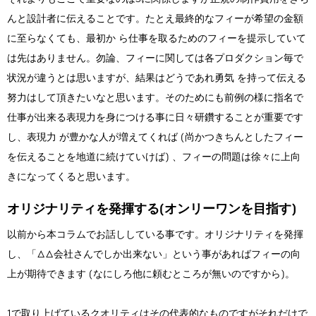
んと設計者に伝えることです。たとえ最終的なフィーが希望の金額
に至らなくても、最初か ら仕事を取るためのフィーを提示していて
は先はありません。勿論、フィーに関しては各プロダクション毎で
状況が違うとは思いますが、結果はどうであれ勇気 を持って伝える
努力はして頂きたいなと思います。そのためにも前例の様に指名で
仕事が出来る表現力を身につける事に日々研鑽することが重要です
し、表現力 が豊かな人が増えてくれば (尚かつきちんとしたフィー
を伝えることを地道に続けていけば) 、フィーの問題は徐々に上向
きになってくると思います。
オリジナリティを発揮する(オンリーワンを目指す)
以前から本コラムでお話ししている事です。オリジナリティを発揮
し、「△△会社さんでしか出来ない」という事があればフィーの向
上が期待できます (なにしろ他に頼むところが無いのですから)。
1で取り上げているクオリティはその代表的なものですがそれだけで