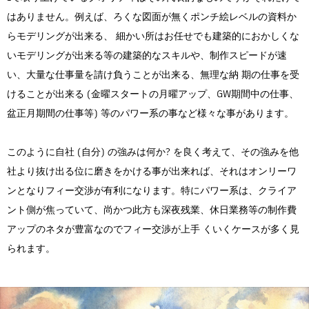
はありません。例えば、ろくな図面が無くポンチ絵レベルの資料か
らモデリングが出来る、 細かい所はお任せでも建築的におかしくな
いモデリングが出来る等の建築的なスキルや、制作スピードが速
い、大量な仕事量を請け負うことが出来る、無理な納 期の仕事を受
けることが出来る (金曜スタートの月曜アップ、GW期間中の仕事、
盆正月期間の仕事等) 等のパワー系の事など様々な事があります。
このように自社 (自分) の強みは何か? を良く考えて、その強みを他
社より抜け出る位に磨きをかける事が出来れば、それはオンリーワ
ンとなりフィー交渉が有利になります。特にパワー系は、クライア
ント側が焦っていて、尚かつ此方も深夜残業、休日業務等の制作費
アップのネタが豊富なのでフィー交渉が上手 くいくケースが多く見
られます。