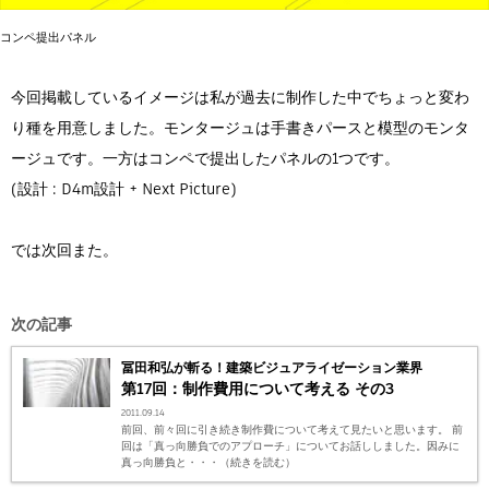
コンペ提出パネル
今回掲載しているイメージは私が過去に制作した中でちょっと変わ
り種を用意しました。モンタージュは手書きパースと模型のモンタ
ージュです。一方はコンペで提出したパネルの1つです。
(設計 : D4m設計 + Next Picture)
では次回また。
次の記事
冨田和弘が斬る！建築ビジュアライゼーション業界
第17回：制作費用について考える その3
2011.09.14
前回、前々回に引き続き制作費について考えて見たいと思います。 前
回は「真っ向勝負でのアプローチ」についてお話ししました。因みに
真っ向勝負と・・・（続きを読む）