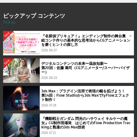
ピックアップ コンテンツ
Pick up
New
『名探偵プリキュア！』エンディング制作の舞台裏 ―
絵コンテ作りの基本的な思考法からCGアニメーション
を磨くヒントの探し方
2026.08.07
New
デジタルコンテンツの未来〜温故知新〜
第20回：佐藤 篤司（CGアニメーター/スーパーバイザ
ー）
2026.08.03
3ds Max：プラグイン活用で表現の幅を拡げよう！
第14回：Flow Studioから3ds MaxでtyFlowエフェク
ト制作！
2026.07.28
『機動戦士ガンダム 閃光のハサウェイ キルケーの魔
女』CG制作現場発 はじめてのFlow Production Trac
kingと熟達の3ds Max技術
2026.07.21