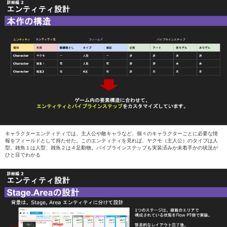
キャラクターエンティティでは、主人公や敵キャラなど、個々のキャラクターごとに必要な情
報をフィールドとして持たせた。このエンティティを見れば、ヤクモ（主人公）のタイプは人
型。雑魚１は人型、雑魚２は４足動物。パイプラインステップも実装済みか未着手かの状況が
ひと目でわかる