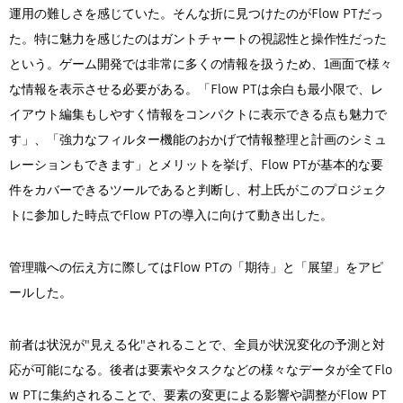
運用の難しさを感じていた。そんな折に見つけたのがFlow PTだっ
た。特に魅力を感じたのはガントチャートの視認性と操作性だった
という。ゲーム開発では非常に多くの情報を扱うため、1画面で様々
な情報を表示させる必要がある。「Flow PTは余白も最小限で、レ
イアウト編集もしやすく情報をコンパクトに表示できる点も魅力で
す」、「強力なフィルター機能のおかげで情報整理と計画のシミュ
レーションもできます」とメリットを挙げ、Flow PTが基本的な要
件をカバーできるツールであると判断し、村上氏がこのプロジェク
トに参加した時点でFlow PTの導入に向けて動き出した。
管理職への伝え方に際してはFlow PTの「期待」と「展望」をアピ
ールした。
前者は状況が"見える化"されることで、全員が状況変化の予測と対
応が可能になる。後者は要素やタスクなどの様々なデータが全てFlo
w PTに集約されることで、要素の変更による影響や調整がFlow PT