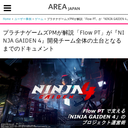
Home
>
ユーザー事例
>
ゲーム
>
プラチナゲームズPMが解説「Flow PT」が『NINJA GAID
体験版で始める
学生向け無償版
ソフトを購入
プラチナゲームズPMが解説「Flow PT」が『NI
|
|
|
About us
フォーラム
お問合せ
メールマガジン
NJA GAIDEN 4』開発チーム全体の土台となる
までのドキュメント
コラム
チュートリアル
ユーザー事例
Columns
Tutorials
User Stories
ムービー
イベント
プロダクト
Movies
Events
Products
求人
Jobs
注目のキーワード
インディー版
3DCGとは
ゲーム開発
建築・製造
アニメ
教育機関・学生
Flow Production Tracking（旧ShotGrid）