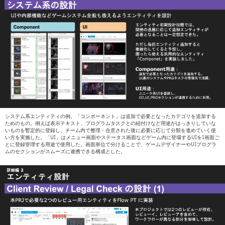
システム系エンティティの例。「コンポーネント」は追加で必要となったカテゴリを追加する
ためのもの。例えば表示テキスト、プログラムタスクとの紐付けなど用途がはっきりしていな
いものを暫定的に登録し、チーム内で整理・合意された後に必要に応じて分類を進めていく使
い方を実施した。「UI」はメニュー画面やステータス画面などゲーム内に登場するUIを1画面ご
とに登録管理する用途で使用した。画面単位で分けることで、ゲームデザイナーやUIプログラ
ムのセクションがスムーズに連携できる構成とした。